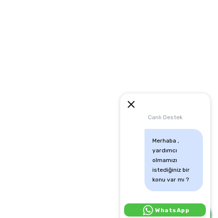
artları
runması
mu
Canlı Destek
Merhaba , 
yardımcı 
olmamızı 
istediğiniz bir 
konu var mı ?
Canlı Destek İçin Tıkla:
WhatsApp