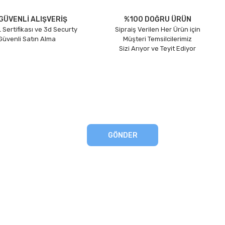
GÜVENLİ ALIŞVERİŞ
%100 DOĞRU ÜRÜN
 Sertifikası ve 3d Securty
Sipraiş Verilen Her Ürün için
 Güvenli Satın Alma
Müşteri Temsilcilerimiz
Sizi Arıyor ve Teyit Ediyor
GÖNDER
eşmesi