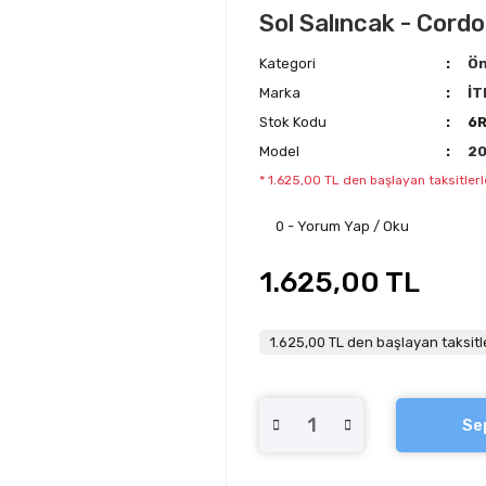
Sol Salıncak - Cord
Kategori
Ön
Marka
İT
Stok Kodu
6R
Model
2
* 1.625,00 TL den başlayan taksitlerl
0 - Yorum Yap / Oku
1.625,00 TL
1.625,00 TL den başlayan taksitle
Se