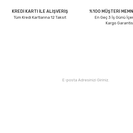
Ürün açıklamasında eksik bilgiler bulunuyor.
Ürün bilgilerinde hatalar bulunuyor.
KREDİ KARTI İLE ALIŞVERİŞ
%100 MÜŞTERİ MEMN
Tüm Kredi Kartlarına 12 Taksit
En Geç 3 İş Günü İçe
Ürün fiyatı diğer sitelerden daha pahalı.
Kargo Garantis
Bu ürüne benzer farklı alternatifler olmalı.
Kurumsal
Yardım
Hakkımızda
Yeni Üyelik