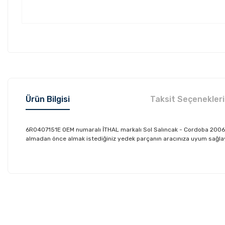
Ürün Bilgisi
Taksit Seçenekleri
6R0407151E OEM numaralı İTHAL markalı Sol Salıncak - Cordoba 2006-2
almadan önce almak istediğiniz yedek parçanın aracınıza uyum sağlayıp
Bu ürünün fiyat bilgisi, resim, ürün açıklamalarında ve diğer konu
Görüş ve önerileriniz için teşekkür ederiz.
Ürün resmi kalitesiz, bozuk veya görüntülenemiyor.