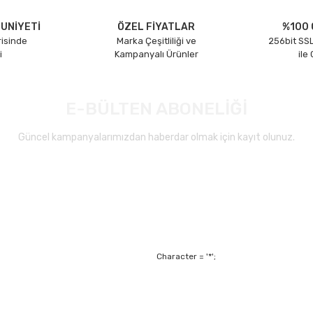
UNİYETİ
ÖZEL FİYATLAR
%100 
risinde
Marka Çeşitliliği ve
256bit SSL
i
Kampanyalı Ürünler
ile
E-BÜLTEN ABONELİĞİ
Güncel kampanyalarımızdan haberdar olmak için kayıt olunuz.
Gönder
Character = '*';
Alışveriş
Mesafeli Satış Sözl