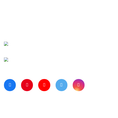
İletişim
Şifremi Unuttu
Siparişlerim
Kargo Takip
Banka Hesap Numaralarımız
Bize Ulaşın
Blog Sayfamız
Müşteri Hizmetleri:
0 312 3950290
Haritada Bizi Görmek için Tıklayınız
Bizi Takip Ediyor musunuz?