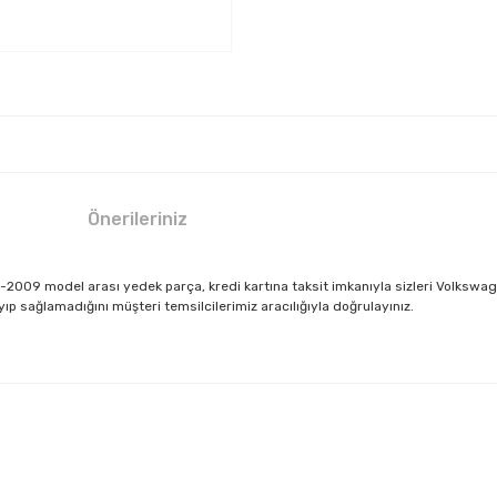
Önerileriniz
009 model arası yedek parça, kredi kartına taksit imkanıyla sizleri Volkswag
 sağlamadığını müşteri temsilcilerimiz aracılığıyla doğrulayınız.
larda yetersiz gördüğünüz noktaları öneri formunu kullanarak tarafımıza il
Bu ürüne ilk yorumu siz yapın!
Yorum Yaz