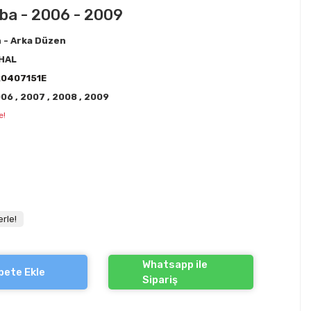
oba - 2006 - 2009
 - Arka Düzen
HAL
0407151E
006
,
2007
,
2008
,
2009
e!
rle!
Whatsapp ile
pete Ekle
Sipariş