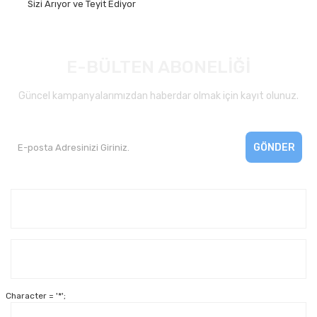
Sizi Arıyor ve Teyit Ediyor
E-BÜLTEN ABONELİĞİ
Güncel kampanyalarımızdan haberdar olmak için kayıt olunuz.
GÖNDER
Kurumsal
Yardım
Character = '*';