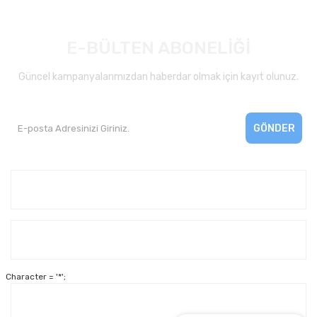
E-BÜLTEN ABONELİĞİ
Güncel kampanyalarımızdan haberdar olmak için kayıt olunuz.
GÖNDER
Kurumsal
Yardım
Character = '*';
Alışveriş