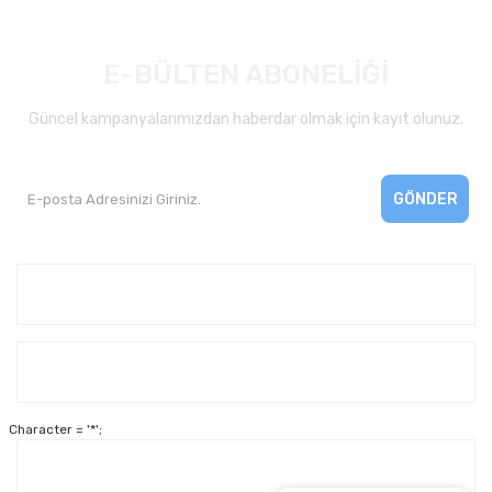
E-BÜLTEN ABONELİĞİ
Güncel kampanyalarımızdan haberdar olmak için kayıt olunuz.
GÖNDER
Kurumsal
Yardım
Character = '*';
Alışveriş