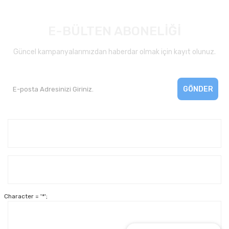
E-BÜLTEN ABONELİĞİ
Güncel kampanyalarımızdan haberdar olmak için kayıt olunuz.
GÖNDER
Kurumsal
Yardım
Character = '*';
Alışveriş