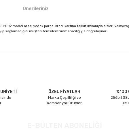
Önerileriniz
2002 model arası yedek parça, kredi kartına taksit imkanıyla sizleri Volkswa
 sağlamadığını müşteri temsilcilerimiz aracılığıyla doğrulayınız.
larda yetersiz gördüğünüz noktaları öneri formunu kullanarak tarafımıza il
Bu ürüne ilk yorumu siz yapın!
Yorum Yaz
UNİYETİ
ÖZEL FİYATLAR
%100 
risinde
Marka Çeşitliliği ve
256bit SSL
i
Kampanyalı Ürünler
ile
E-BÜLTEN ABONELİĞİ