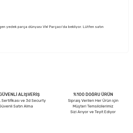
gen yedek parça dünyası VW Parçacı'da bekliyor. Lütfen satın
etebilirsiniz.
GÜVENLİ ALIŞVERİŞ
%100 DOĞRU ÜRÜN
 Sertifikası ve 3d Securty
Sipraiş Verilen Her Ürün için
 Güvenli Satın Alma
Müşteri Temsilcilerimiz
Sizi Arıyor ve Teyit Ediyor