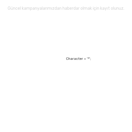
Güncel kampanyalarımızdan haberdar olmak için kayıt olunuz.
Gönder
Character = '*';
Alışveriş
Mesafeli Satış Sözl
m
Garanti ve Değişim Ş
Kişisel Verilerin Ko
Havale Bildirim For