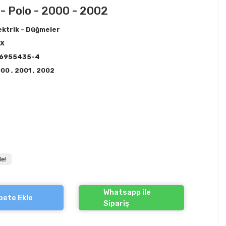
 - Polo - 2000 - 2002
ektrik - Düğmeler
EX
J6955435-4
000
,
2001
,
2002
le!
Whatsapp ile
pete Ekle
Sipariş