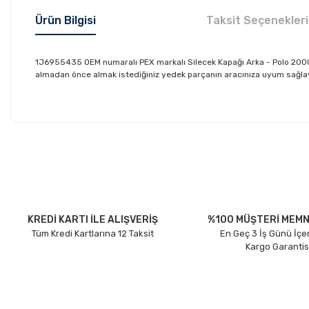
Ürün Bilgisi
Taksit Seçenekleri
1J6955435 OEM numaralı PEX markalı Silecek Kapağı Arka - Polo 2000-
almadan önce almak istediğiniz yedek parçanın aracınıza uyum sağlayıp
Bu ürünün fiyat bilgisi, resim, ürün açıklamalarında ve diğer konu
Görüş ve önerileriniz için teşekkür ederiz.
Ürün resmi kalitesiz, bozuk veya görüntülenemiyor.
Ürün açıklamasında eksik bilgiler bulunuyor.
Ürün bilgilerinde hatalar bulunuyor.
KREDİ KARTI İLE ALIŞVERİŞ
%100 MÜŞTERİ MEMN
Tüm Kredi Kartlarına 12 Taksit
En Geç 3 İş Günü İçe
Ürün fiyatı diğer sitelerden daha pahalı.
Kargo Garantis
Bu ürüne benzer farklı alternatifler olmalı.