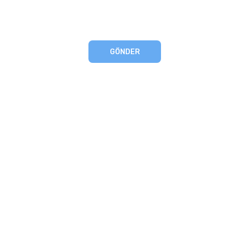
GÖNDER
eşmesi
artları
runması
mu