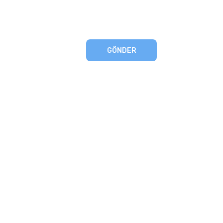
GÖNDER
eşmesi
artları
runması
mu