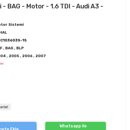
 - BAG - Motor - 1.6 TDI - Audi A3 -
tor Sistemi
HAL
C103603S-15
LF
,
BAG
,
BLP
004
,
2005
,
2006
,
2007
le!
erle!
Whatsapp ile
pete Ekle