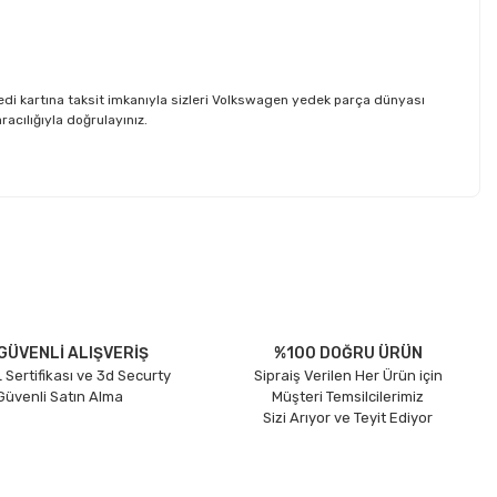
di kartına taksit imkanıyla sizleri Volkswagen yedek parça dünyası
acılığıyla doğrulayınız.
etebilirsiniz.
GÜVENLİ ALIŞVERİŞ
%100 DOĞRU ÜRÜN
 Sertifikası ve 3d Securty
Sipraiş Verilen Her Ürün için
 Güvenli Satın Alma
Müşteri Temsilcilerimiz
Sizi Arıyor ve Teyit Ediyor