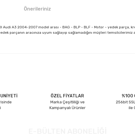
Önerileriniz
I Audi A3 2004-2007 model arası - BAG - BLP - BLF - Motor - yedek parça, kre
edek parçanın aracınıza uyum sağlayıp sağlamadığını müşteri temsilcilerimiz ar
larda yetersiz gördüğünüz noktaları öneri formunu kullanarak tarafımıza il
Bu ürüne ilk yorumu siz yapın!
Yorum Yaz
UNİYETİ
ÖZEL FİYATLAR
%100 
risinde
Marka Çeşitliliği ve
256bit SSL
i
Kampanyalı Ürünler
ile
E-BÜLTEN ABONELİĞİ