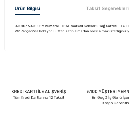
Ürün Bilgisi
Taksit Seçenekleri
03C103603S OEM numaralı İTHAL markalı Sensörlü Yağ Karteri - 1.6 TD
VW Parçacı'da bekliyor. Lütfen satın almadan önce almak istediğiniz y
Bu ürünün fiyat bilgisi, resim, ürün açıklamalarında ve diğer konu
Görüş ve önerileriniz için teşekkür ederiz.
Ürün resmi kalitesiz, bozuk veya görüntülenemiyor.
Ürün açıklamasında eksik bilgiler bulunuyor.
Ürün bilgilerinde hatalar bulunuyor.
KREDİ KARTI İLE ALIŞVERİŞ
%100 MÜŞTERİ MEMN
Tüm Kredi Kartlarına 12 Taksit
En Geç 3 İş Günü İçe
Ürün fiyatı diğer sitelerden daha pahalı.
Kargo Garantis
Bu ürüne benzer farklı alternatifler olmalı.