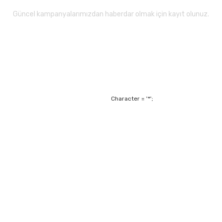
Güncel kampanyalarımızdan haberdar olmak için kayıt olunuz.
Gönder
Character = '*';
Alışveriş
Mesafeli Satış Sözl
m
Garanti ve Değişim Ş
Kişisel Verilerin Ko
Havale Bildirim For