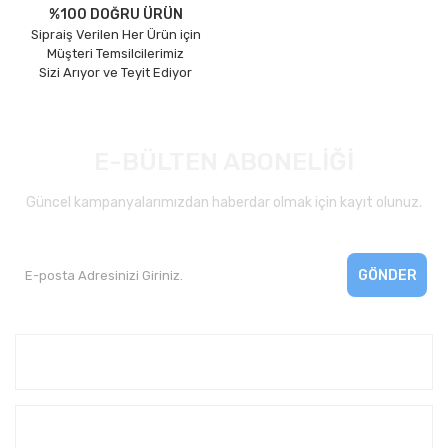
%100 DOĞRU ÜRÜN
Sipraiş Verilen Her Ürün için
Müşteri Temsilcilerimiz
Sizi Arıyor ve Teyit Ediyor
E-BÜLTEN ABONELİĞİ
Güncel kampanyalarımızdan haberdar olmak için kayıt olunuz.
GÖNDER
Kurumsal
Yardım