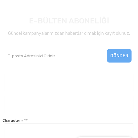
E-BÜLTEN ABONELİĞİ
Güncel kampanyalarımızdan haberdar olmak için kayıt olunuz.
GÖNDER
Kurumsal
Yardım
Character = '*';
Alışveriş