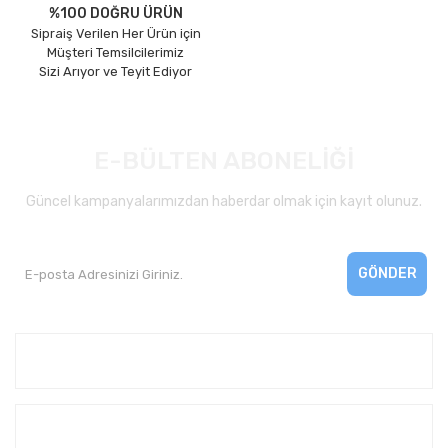
%100 DOĞRU ÜRÜN
Sipraiş Verilen Her Ürün için
Müşteri Temsilcilerimiz
Sizi Arıyor ve Teyit Ediyor
E-BÜLTEN ABONELİĞİ
Güncel kampanyalarımızdan haberdar olmak için kayıt olunuz.
GÖNDER
Kurumsal
Yardım