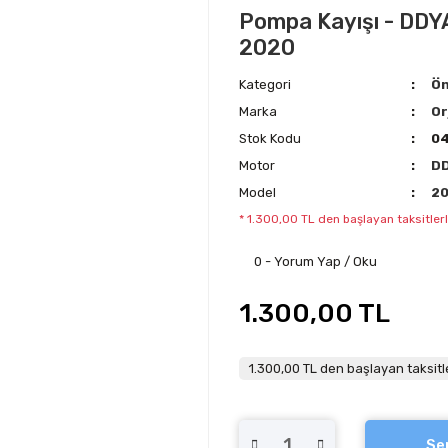
Pompa Kayışı - DDYA 
2020
Kategori
Ön
Marka
Or
Stok Kodu
04
Motor
D
Model
2
* 1.300,00 TL den başlayan taksitlerl
0 - Yorum Yap / Oku
1.300,00 TL
1.300,00 TL den başlayan taksitle
Se