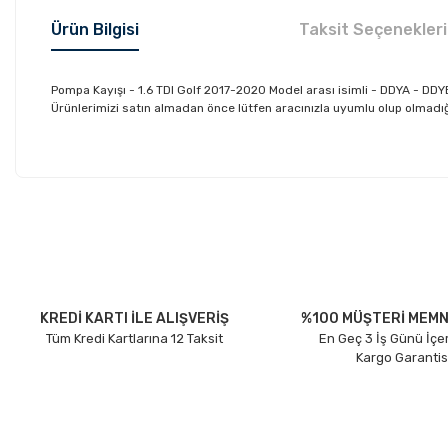
Ürün Bilgisi
Taksit Seçenekleri
Pompa Kayışı - 1.6 TDI Golf 2017-2020 Model arası isimli - DDYA - 
Ürünlerimizi satın almadan önce lütfen aracınızla uyumlu olup olmadığın
Bu ürünün fiyat bilgisi, resim, ürün açıklamalarında ve diğer konu
Görüş ve önerileriniz için teşekkür ederiz.
Ürün resmi kalitesiz, bozuk veya görüntülenemiyor.
Ürün açıklamasında eksik bilgiler bulunuyor.
Ürün bilgilerinde hatalar bulunuyor.
KREDİ KARTI İLE ALIŞVERİŞ
%100 MÜŞTERİ MEMN
Tüm Kredi Kartlarına 12 Taksit
En Geç 3 İş Günü İçe
Ürün fiyatı diğer sitelerden daha pahalı.
Kargo Garantis
Bu ürüne benzer farklı alternatifler olmalı.