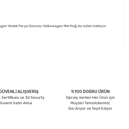
gen Yedek Parça Dünyası Volkswagen Merttuğ da sizleri bekliyor.
etebilirsiniz.
GÜVENLİ ALIŞVERİŞ
%100 DOĞRU ÜRÜN
 Sertifikası ve 3d Securty
Sipraiş Verilen Her Ürün için
 Güvenli Satın Alma
Müşteri Temsilcilerimiz
Sizi Arıyor ve Teyit Ediyor