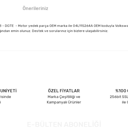
Önerileriniz
DDYB - DGTE - Motor yedek parça OEM marka ile 04L115264A OEM koduyla Volkswa
dan emin olunuz. Destek ve sorularınız için bizlere ulaşabilirsiniz.
larda yetersiz gördüğünüz noktaları öneri formunu kullanarak tarafımıza il
Bu ürüne ilk yorumu siz yapın!
Yorum Yaz
UNİYETİ
ÖZEL FİYATLAR
%100 
risinde
Marka Çeşitliliği ve
256bit SSL
i
Kampanyalı Ürünler
ile
E-BÜLTEN ABONELİĞİ