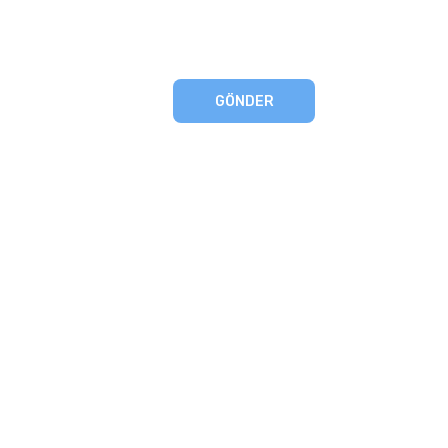
GÖNDER
eşmesi
artları
runması
mu