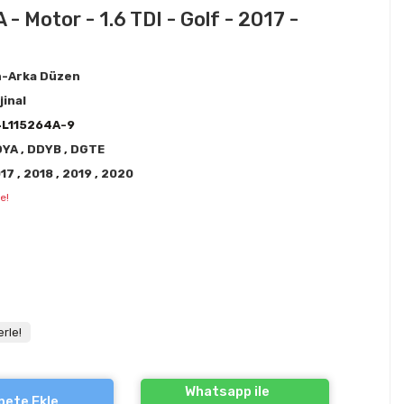
- Motor - 1.6 TDI - Golf - 2017 -
-Arka Düzen
jinal
L115264A-9
DYA
,
DDYB
,
DGTE
017
,
2018
,
2019
,
2020
e!
rle!
Whatsapp ile
pete Ekle