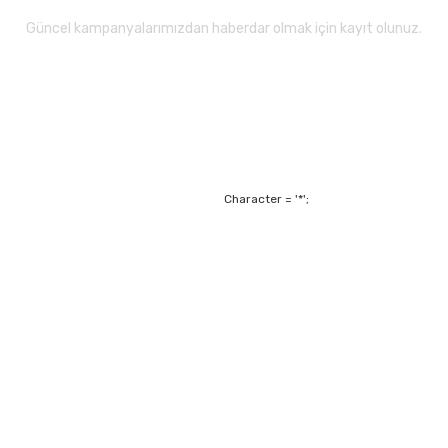
Güncel kampanyalarımızdan haberdar olmak için kayıt olunuz.
Gönder
Character = '*';
Alışveriş
Mesafeli Satış Sözl
m
Garanti ve Değişim Ş
Kişisel Verilerin Ko
Havale Bildirim For