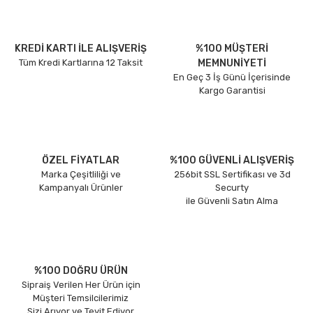
KREDİ KARTI İLE ALIŞVERİŞ
%100 MÜŞTERİ
Tüm Kredi Kartlarına 12 Taksit
MEMNUNİYETİ
En Geç 3 İş Günü İçerisinde
Kargo Garantisi
ÖZEL FİYATLAR
%100 GÜVENLİ ALIŞVERİŞ
Marka Çeşitliliği ve
256bit SSL Sertifikası ve 3d
Kampanyalı Ürünler
Securty
ile Güvenli Satın Alma
%100 DOĞRU ÜRÜN
Sipraiş Verilen Her Ürün için
Müşteri Temsilcilerimiz
Sizi Arıyor ve Teyit Ediyor