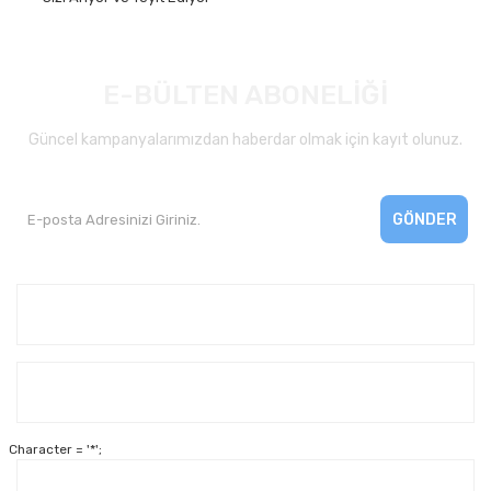
E-BÜLTEN ABONELİĞİ
Güncel kampanyalarımızdan haberdar olmak için kayıt olunuz.
GÖNDER
Kurumsal
Yardım
Character = '*';
Alışveriş