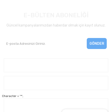
E-BÜLTEN ABONELİĞİ
Güncel kampanyalarımızdan haberdar olmak için kayıt olunuz.
GÖNDER
Kurumsal
Yardım
Character = '*';
Alışveriş