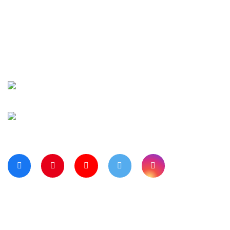
İletişim
Şifremi Unuttu
Siparişlerim
Kargo Takip
Banka Hesap Numaralarımız
Bize Ulaşın
Blog Sayfamız
Müşteri Hizmetleri:
0 312 3950290
Haritada Bizi Görmek için Tıklayınız
Bizi Takip Ediyor musunuz?