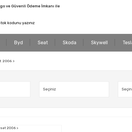
rgo ve Güvenli Ödeme İmkanı ile
Byd
Seat
Skoda
Skywell
Tesl
t 2006 >