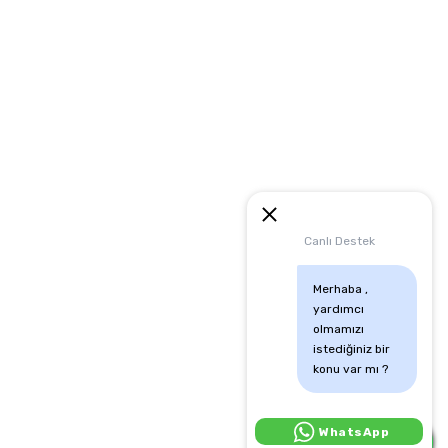
artları
runması
mu
Canlı Destek
Merhaba , 
yardımcı 
olmamızı 
istediğiniz bir 
konu var mı ?
Canlı Destek İçin Tıkla:
WhatsApp