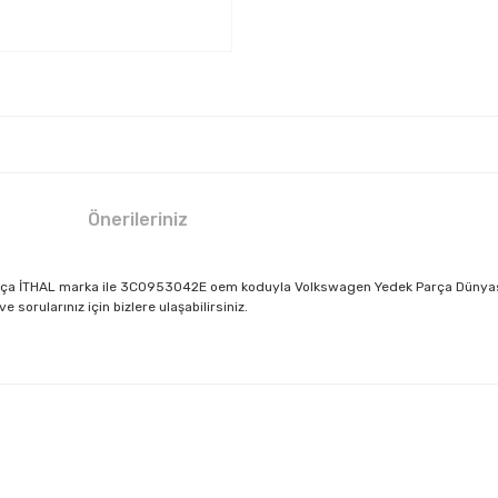
Önerileriniz
rça İTHAL marka ile 3C0953042E oem koduyla Volkswagen Yedek Parça Dünyası V
sorularınız için bizlere ulaşabilirsiniz.
larda yetersiz gördüğünüz noktaları öneri formunu kullanarak tarafımıza il
Bu ürüne ilk yorumu siz yapın!
Yorum Yaz