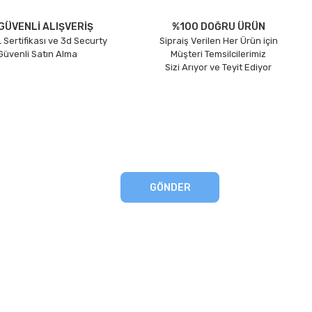
GÜVENLİ ALIŞVERİŞ
%100 DOĞRU ÜRÜN
 Sertifikası ve 3d Securty
Sipraiş Verilen Her Ürün için
 Güvenli Satın Alma
Müşteri Temsilcilerimiz
Sizi Arıyor ve Teyit Ediyor
GÖNDER
eşmesi