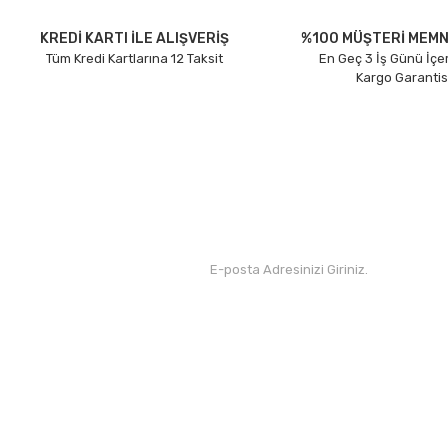
Ürün açıklamasında eksik bilgiler bulunuyor.
Ürün bilgilerinde hatalar bulunuyor.
KREDİ KARTI İLE ALIŞVERİŞ
%100 MÜŞTERİ MEMN
Tüm Kredi Kartlarına 12 Taksit
En Geç 3 İş Günü İçe
Ürün fiyatı diğer sitelerden daha pahalı.
Kargo Garantis
Bu ürüne benzer farklı alternatifler olmalı.
Kurumsal
Yardım
Hakkımızda
Yeni Üyelik