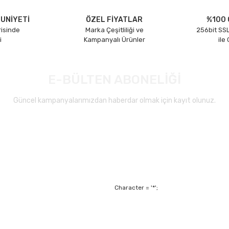
UNİYETİ
ÖZEL FİYATLAR
%100 
risinde
Marka Çeşitliliği ve
256bit SSL
i
Kampanyalı Ürünler
ile
E-BÜLTEN ABONELİĞİ
Güncel kampanyalarımızdan haberdar olmak için kayıt olunuz.
Gönder
Character = '*';
Alışveriş
Mesafeli Satış Sözl