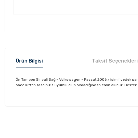
Ürün Bilgisi
Taksit Seçenekleri
Ön Tampon Sinyali Sağ - Volkswagen - Passat 2006 > isimli yedek pa
önce lütfen aracınızla uyumlu olup olmadığından emin olunuz. Destek ve 
Bu ürünün fiyat bilgisi, resim, ürün açıklamalarında ve diğer konu
Görüş ve önerileriniz için teşekkür ederiz.
Ürün resmi kalitesiz, bozuk veya görüntülenemiyor.