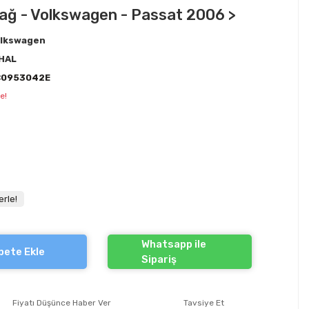
Sağ - Volkswagen - Passat 2006 >
lkswagen
HAL
C0953042E
e!
erle!
Whatsapp ile
pete Ekle
Sipariş
Fiyatı Düşünce Haber Ver
Tavsiye Et