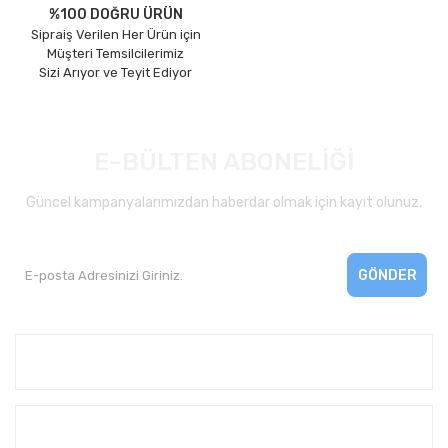
%100 DOĞRU ÜRÜN
Sipraiş Verilen Her Ürün için
Müşteri Temsilcilerimiz
Sizi Arıyor ve Teyit Ediyor
E-BÜLTEN ABONELİĞİ
Güncel kampanyalarımızdan haberdar olmak için kayıt olunuz.
GÖNDER
Kurumsal
Yardım