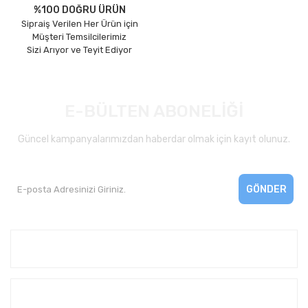
%100 DOĞRU ÜRÜN
Sipraiş Verilen Her Ürün için
Müşteri Temsilcilerimiz
Sizi Arıyor ve Teyit Ediyor
E-BÜLTEN ABONELİĞİ
Güncel kampanyalarımızdan haberdar olmak için kayıt olunuz.
GÖNDER
Kurumsal
Yardım