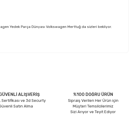
agen Yedek Parça Dünyası Volkswagen Merttuğ da sizleri bekliyor.
etebilirsiniz.
GÜVENLİ ALIŞVERİŞ
%100 DOĞRU ÜRÜN
 Sertifikası ve 3d Securty
Sipraiş Verilen Her Ürün için
 Güvenli Satın Alma
Müşteri Temsilcilerimiz
Sizi Arıyor ve Teyit Ediyor