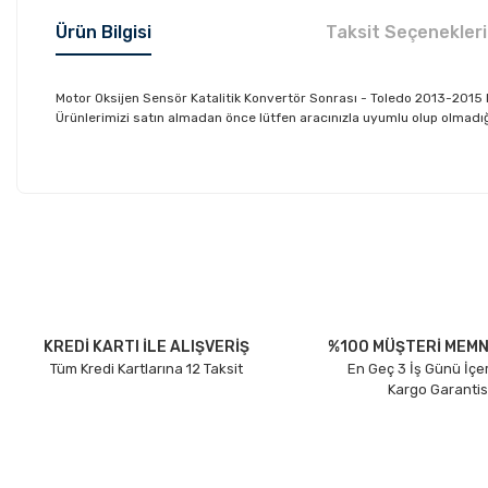
Ürün Bilgisi
Taksit Seçenekleri
Motor Oksijen Sensör Katalitik Konvertör Sonrası - Toledo 2013-201
Ürünlerimizi satın almadan önce lütfen aracınızla uyumlu olup olmadığın
Bu ürünün fiyat bilgisi, resim, ürün açıklamalarında ve diğer konu
Görüş ve önerileriniz için teşekkür ederiz.
Ürün resmi kalitesiz, bozuk veya görüntülenemiyor.
Ürün açıklamasında eksik bilgiler bulunuyor.
Ürün bilgilerinde hatalar bulunuyor.
KREDİ KARTI İLE ALIŞVERİŞ
%100 MÜŞTERİ MEMN
Tüm Kredi Kartlarına 12 Taksit
En Geç 3 İş Günü İçe
Ürün fiyatı diğer sitelerden daha pahalı.
Kargo Garantis
Bu ürüne benzer farklı alternatifler olmalı.