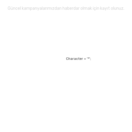
Güncel kampanyalarımızdan haberdar olmak için kayıt olunuz.
Gönder
Character = '*';
Alışveriş
Mesafeli Satış Sözl
m
Garanti ve Değişim Ş
Kişisel Verilerin Ko
Havale Bildirim For