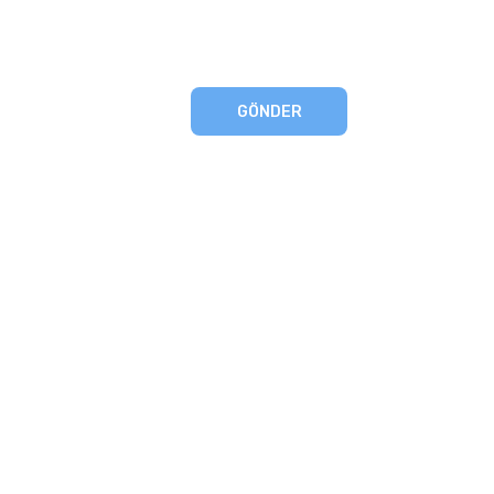
GÖNDER
eşmesi
artları
runması
mu