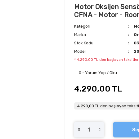
Motor Oksijen Sensö
CFNA - Motor - Room
Kategori
Mo
Marka
Or
Stok Kodu
0
Model
2
* 4.290,00 TL den başlayan taksitler
0 - Yorum Yap / Oku
4.290,00 TL
4.290,00 TL den başlayan taksitl
Se