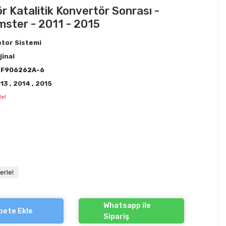
r Katalitik Konvertör Sonrası -
ster - 2011 - 2015
tor Sistemi
jinal
3F906262A-6
013
,
2014
,
2015
le!
erle!
Whatsapp ile
pete Ekle
Sipariş