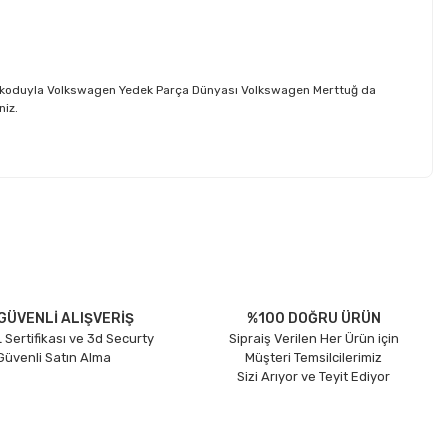
M koduyla Volkswagen Yedek Parça Dünyası Volkswagen Merttuğ da
niz.
etebilirsiniz.
GÜVENLİ ALIŞVERİŞ
%100 DOĞRU ÜRÜN
 Sertifikası ve 3d Securty
Sipraiş Verilen Her Ürün için
 Güvenli Satın Alma
Müşteri Temsilcilerimiz
Sizi Arıyor ve Teyit Ediyor