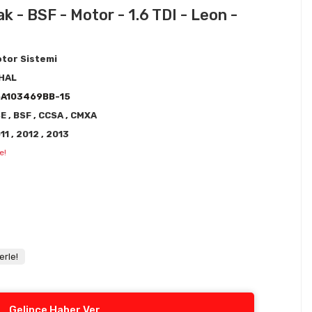
 - BSF - Motor - 1.6 TDI - Leon -
tor Sistemi
HAL
6A103469BB-15
SE
,
BSF
,
CCSA
,
CMXA
11
,
2012
,
2013
e!
erle!
Gelince Haber Ver