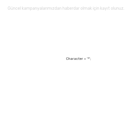
Güncel kampanyalarımızdan haberdar olmak için kayıt olunuz.
Gönder
Character = '*';
Alışveriş
Mesafeli Satış Sözl
m
Garanti ve Değişim Ş
Kişisel Verilerin Ko
Havale Bildirim For