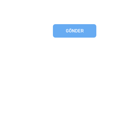
GÖNDER
eşmesi
artları
runması
mu