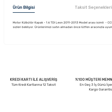
Ürün Bilgisi
Taksit Seçenekleri
Motor Külbütör Kapak - 1.6 TDI Leon 2011-2013 Model arası isimli 
sizleri bekliyor. Ürünlerimizi satın almadan önce lütfen aracınızla uyum
Bu ürünün fiyat bilgisi, resim, ürün açıklamalarında ve diğer konu
Görüş ve önerileriniz için teşekkür ederiz.
Ürün resmi kalitesiz, bozuk veya görüntülenemiyor.
Ürün açıklamasında eksik bilgiler bulunuyor.
Ürün bilgilerinde hatalar bulunuyor.
KREDİ KARTI İLE ALIŞVERİŞ
%100 MÜŞTERİ MEMN
Tüm Kredi Kartlarına 12 Taksit
En Geç 3 İş Günü İçe
Ürün fiyatı diğer sitelerden daha pahalı.
Kargo Garantis
Bu ürüne benzer farklı alternatifler olmalı.