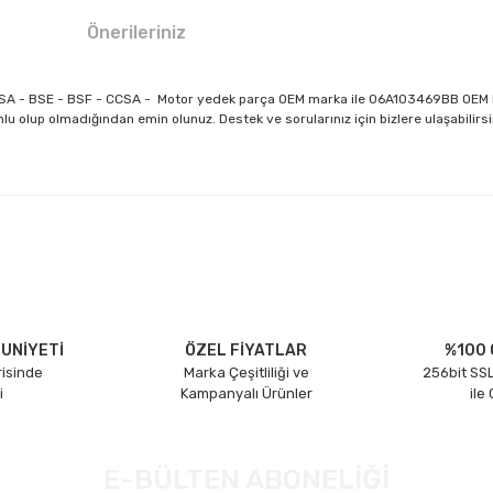
Önerileriniz
- CCSA - BSE - BSF - CCSA - Motor yedek parça OEM marka ile 06A103469BB OE
lu olup olmadığından emin olunuz. Destek ve sorularınız için bizlere ulaşabilirsi
larda yetersiz gördüğünüz noktaları öneri formunu kullanarak tarafımıza il
Bu ürüne ilk yorumu siz yapın!
Yorum Yaz
UNİYETİ
ÖZEL FİYATLAR
%100 
risinde
Marka Çeşitliliği ve
256bit SSL
i
Kampanyalı Ürünler
ile
E-BÜLTEN ABONELİĞİ