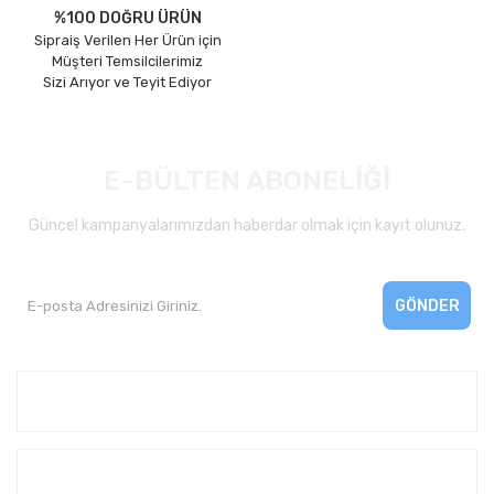
%100 DOĞRU ÜRÜN
Sipraiş Verilen Her Ürün için
Müşteri Temsilcilerimiz
Sizi Arıyor ve Teyit Ediyor
E-BÜLTEN ABONELİĞİ
Güncel kampanyalarımızdan haberdar olmak için kayıt olunuz.
GÖNDER
Kurumsal
Yardım