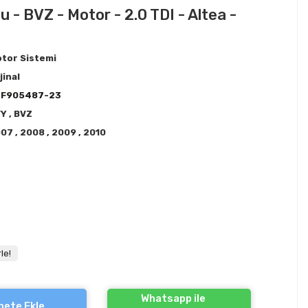
 - BVZ - Motor - 2.0 TDI - Altea -
tor Sistemi
jinal
3F905487-23
VY
,
BVZ
007
,
2008
,
2009
,
2010
!
le!
Whatsapp ile
pete Ekle