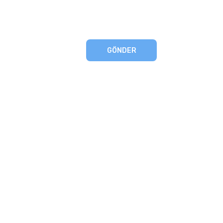
GÖNDER
eşmesi
artları
runması
mu