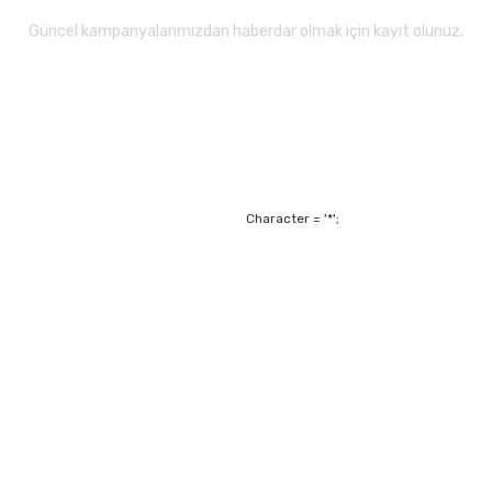
Güncel kampanyalarımızdan haberdar olmak için kayıt olunuz.
Gönder
Character = '*';
Alışveriş
Mesafeli Satış Sözl
m
Garanti ve Değişim Ş
Kişisel Verilerin Ko
Havale Bildirim For