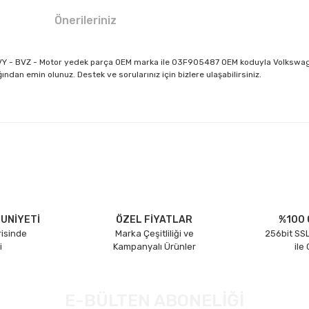
Önerileriniz
- BVY - BVZ - Motor yedek parça OEM marka ile 03F905487 OEM koduyla Volkswag
dan emin olunuz. Destek ve sorularınız için bizlere ulaşabilirsiniz.
larda yetersiz gördüğünüz noktaları öneri formunu kullanarak tarafımıza il
Bu ürüne ilk yorumu siz yapın!
Yorum Yaz
UNİYETİ
ÖZEL FİYATLAR
%100 
risinde
Marka Çeşitliliği ve
256bit SSL
i
Kampanyalı Ürünler
ile
E-BÜLTEN ABONELİĞİ