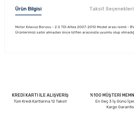
Ürün Bilgisi
Taksit Seçenekleri
Motor Kılavuz Borusu - 2.0 TDI Altea 2007-2010 Model arası isimli 
Ürünlerimizi satın almadan önce lütfen aracınızla uyumlu olup olmadığın
Bu ürünün fiyat bilgisi, resim, ürün açıklamalarında ve diğer konu
Görüş ve önerileriniz için teşekkür ederiz.
Ürün resmi kalitesiz, bozuk veya görüntülenemiyor.
Ürün açıklamasında eksik bilgiler bulunuyor.
Ürün bilgilerinde hatalar bulunuyor.
KREDİ KARTI İLE ALIŞVERİŞ
%100 MÜŞTERİ MEMN
Tüm Kredi Kartlarına 12 Taksit
En Geç 3 İş Günü İçe
Ürün fiyatı diğer sitelerden daha pahalı.
Kargo Garantis
Bu ürüne benzer farklı alternatifler olmalı.