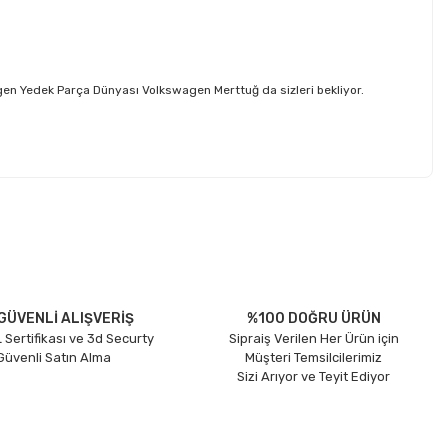
en Yedek Parça Dünyası Volkswagen Merttuğ da sizleri bekliyor.
etebilirsiniz.
GÜVENLİ ALIŞVERİŞ
%100 DOĞRU ÜRÜN
 Sertifikası ve 3d Securty
Sipraiş Verilen Her Ürün için
 Güvenli Satın Alma
Müşteri Temsilcilerimiz
Sizi Arıyor ve Teyit Ediyor