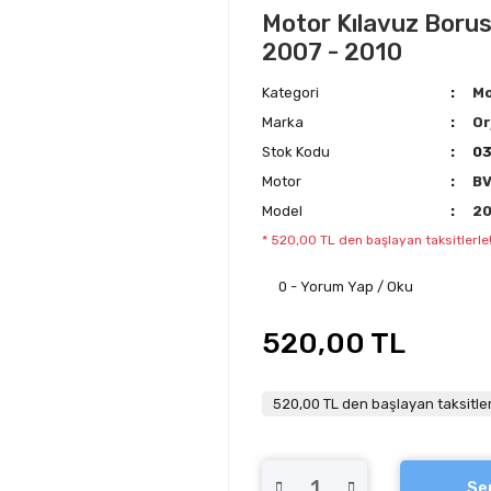
Motor Kılavuz Borusu
2007 - 2010
Kategori
Mo
Marka
Or
Stok Kodu
0
Motor
B
Model
2
* 520,00 TL den başlayan taksitlerle
0 - Yorum Yap / Oku
520,00 TL
520,00 TL den başlayan taksitler
Se