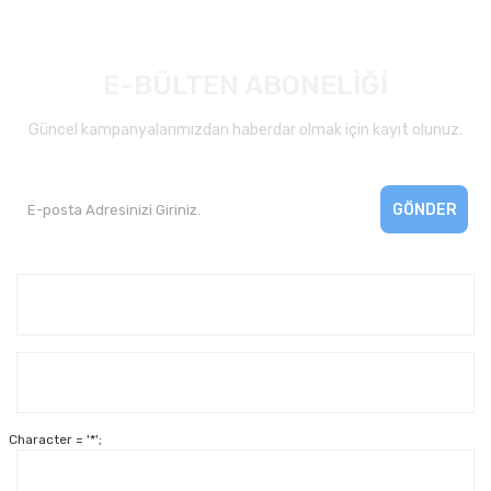
E-BÜLTEN ABONELİĞİ
Güncel kampanyalarımızdan haberdar olmak için kayıt olunuz.
GÖNDER
Kurumsal
Yardım
Character = '*';
Alışveriş