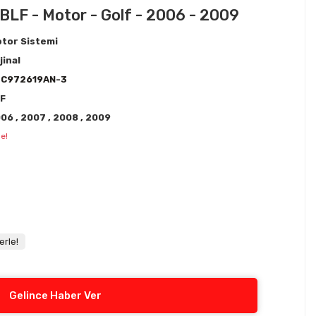
BLF - Motor - Golf - 2006 - 2009
tor Sistemi
jinal
3C972619AN-3
F
006
,
2007
,
2008
,
2009
e!
erle!
Gelince Haber Ver