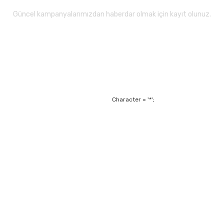
Güncel kampanyalarımızdan haberdar olmak için kayıt olunuz.
Gönder
Character = '*';
Alışveriş
Mesafeli Satış Sözl
m
Garanti ve Değişim Ş
Kişisel Verilerin Ko
Havale Bildirim For