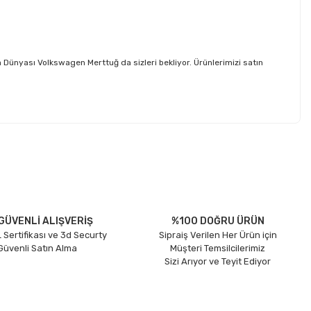
nyası Volkswagen Merttuğ da sizleri bekliyor. Ürünlerimizi satın
etebilirsiniz.
GÜVENLİ ALIŞVERİŞ
%100 DOĞRU ÜRÜN
 Sertifikası ve 3d Securty
Sipraiş Verilen Her Ürün için
 Güvenli Satın Alma
Müşteri Temsilcilerimiz
Sizi Arıyor ve Teyit Ediyor