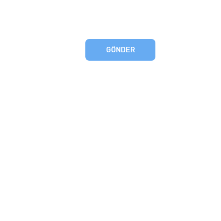
GÖNDER
eşmesi
artları
runması
mu