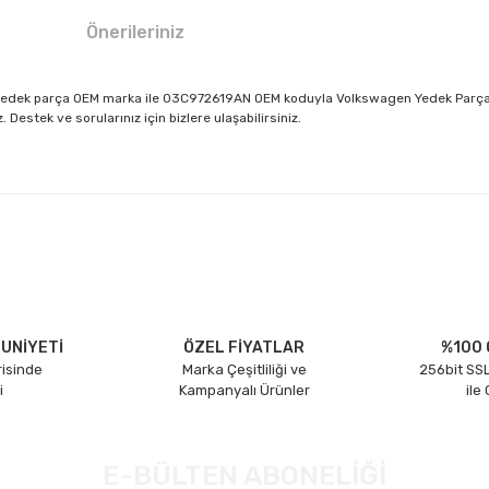
Önerileriniz
 yedek parça OEM marka ile 03C972619AN OEM koduyla Volkswagen Yedek Parça Dü
estek ve sorularınız için bizlere ulaşabilirsiniz.
larda yetersiz gördüğünüz noktaları öneri formunu kullanarak tarafımıza il
Bu ürüne ilk yorumu siz yapın!
Yorum Yaz
UNİYETİ
ÖZEL FİYATLAR
%100 
risinde
Marka Çeşitliliği ve
256bit SSL
i
Kampanyalı Ürünler
ile
E-BÜLTEN ABONELİĞİ