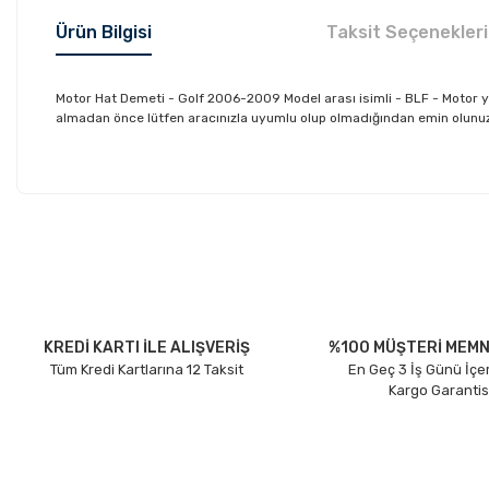
Ürün Bilgisi
Taksit Seçenekleri
Motor Hat Demeti - Golf 2006-2009 Model arası isimli - BLF - Motor
almadan önce lütfen aracınızla uyumlu olup olmadığından emin olunuz. D
Bu ürünün fiyat bilgisi, resim, ürün açıklamalarında ve diğer konu
Görüş ve önerileriniz için teşekkür ederiz.
Ürün resmi kalitesiz, bozuk veya görüntülenemiyor.
Ürün açıklamasında eksik bilgiler bulunuyor.
Ürün bilgilerinde hatalar bulunuyor.
KREDİ KARTI İLE ALIŞVERİŞ
%100 MÜŞTERİ MEMN
Tüm Kredi Kartlarına 12 Taksit
En Geç 3 İş Günü İçe
Ürün fiyatı diğer sitelerden daha pahalı.
Kargo Garantis
Bu ürüne benzer farklı alternatifler olmalı.