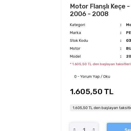
Motor Flanşlı Keçe -
2006 - 2008
Kategori
Mo
Marka
P
Stok Kodu
03
Motor
B
Model
2
* 1.605,50 TL den başlayan taksitlerl
0 - Yorum Yap / Oku
1.605,50 TL
1.605,50 TL den başlayan taksitle
Se