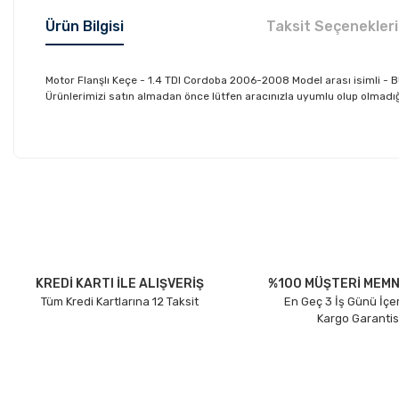
Ürün Bilgisi
Taksit Seçenekleri
Motor Flanşlı Keçe - 1.4 TDI Cordoba 2006-2008 Model arası isimli -
Ürünlerimizi satın almadan önce lütfen aracınızla uyumlu olup olmadığın
Bu ürünün fiyat bilgisi, resim, ürün açıklamalarında ve diğer konu
Görüş ve önerileriniz için teşekkür ederiz.
Ürün resmi kalitesiz, bozuk veya görüntülenemiyor.
Ürün açıklamasında eksik bilgiler bulunuyor.
Ürün bilgilerinde hatalar bulunuyor.
KREDİ KARTI İLE ALIŞVERİŞ
%100 MÜŞTERİ MEMN
Tüm Kredi Kartlarına 12 Taksit
En Geç 3 İş Günü İçe
Ürün fiyatı diğer sitelerden daha pahalı.
Kargo Garantis
Bu ürüne benzer farklı alternatifler olmalı.