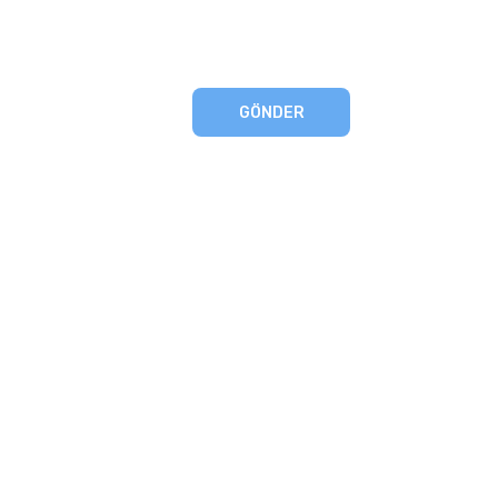
GÖNDER
eşmesi
artları
runması
mu