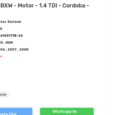
 BXW - Motor - 1.4 TDI - Cordoba -
tor Sistemi
EX
6103171B-22
UD
,
BXW
006
,
2007
,
2008
e!
rle!
Whatsapp ile
pete Ekle