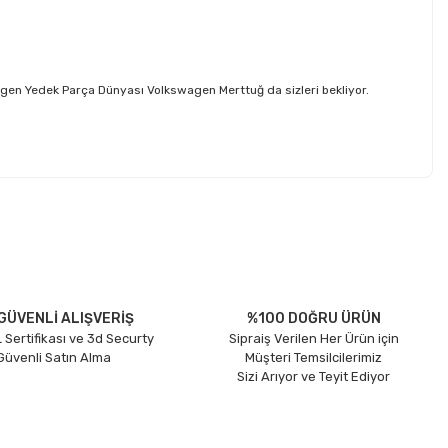
gen Yedek Parça Dünyası Volkswagen Merttuğ da sizleri bekliyor.
etebilirsiniz.
GÜVENLİ ALIŞVERİŞ
%100 DOĞRU ÜRÜN
 Sertifikası ve 3d Securty
Sipraiş Verilen Her Ürün için
 Güvenli Satın Alma
Müşteri Temsilcilerimiz
Sizi Arıyor ve Teyit Ediyor