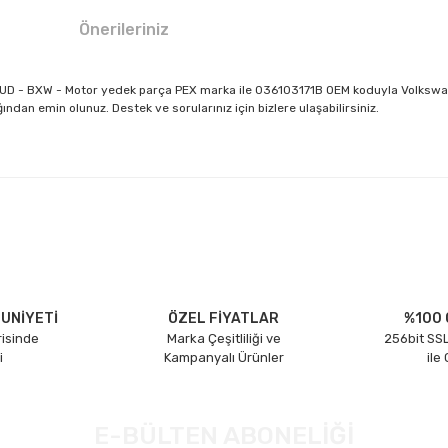
Önerileriniz
 BUD - BXW - Motor yedek parça PEX marka ile 036103171B OEM koduyla Volkswa
dan emin olunuz. Destek ve sorularınız için bizlere ulaşabilirsiniz.
larda yetersiz gördüğünüz noktaları öneri formunu kullanarak tarafımıza il
Bu ürüne ilk yorumu siz yapın!
Yorum Yaz
UNİYETİ
ÖZEL FİYATLAR
%100 
risinde
Marka Çeşitliliği ve
256bit SSL
i
Kampanyalı Ürünler
ile
E-BÜLTEN ABONELİĞİ