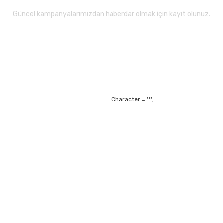
Güncel kampanyalarımızdan haberdar olmak için kayıt olunuz.
Gönder
Character = '*';
Alışveriş
Mesafeli Satış Sözl
m
Garanti ve Değişim Ş
Kişisel Verilerin Ko
Havale Bildirim For