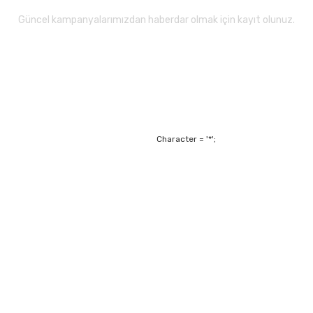
Güncel kampanyalarımızdan haberdar olmak için kayıt olunuz.
Gönder
Character = '*';
Alışveriş
Mesafeli Satış Sözl
m
Garanti ve Değişim Ş
Kişisel Verilerin Ko
Havale Bildirim For