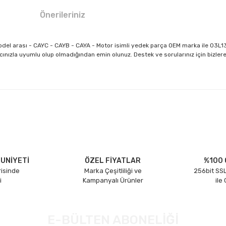
Önerileriniz
5 Model arası - CAYC - CAYB - CAYA - Motor isimli yedek parça OEM marka ile
cınızla uyumlu olup olmadığından emin olunuz. Destek ve sorularınız için bizlere 
larda yetersiz gördüğünüz noktaları öneri formunu kullanarak tarafımıza il
Bu ürüne ilk yorumu siz yapın!
Yorum Yaz
UNİYETİ
ÖZEL FİYATLAR
%100 
risinde
Marka Çeşitliliği ve
256bit SSL
i
Kampanyalı Ürünler
ile
E-BÜLTEN ABONELİĞİ