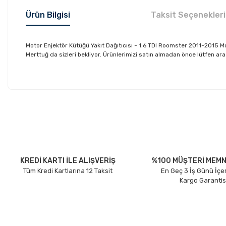
Ürün Bilgisi
Taksit Seçenekleri
Motor Enjektör Kütüğü Yakıt Dağıtıcısı - 1.6 TDI Roomster 2011-201
Merttuğ da sizleri bekliyor. Ürünlerimizi satın almadan önce lütfen ara
Bu ürünün fiyat bilgisi, resim, ürün açıklamalarında ve diğer konu
Görüş ve önerileriniz için teşekkür ederiz.
Ürün resmi kalitesiz, bozuk veya görüntülenemiyor.
Ürün açıklamasında eksik bilgiler bulunuyor.
Ürün bilgilerinde hatalar bulunuyor.
KREDİ KARTI İLE ALIŞVERİŞ
%100 MÜŞTERİ MEMN
Tüm Kredi Kartlarına 12 Taksit
En Geç 3 İş Günü İçe
Ürün fiyatı diğer sitelerden daha pahalı.
Kargo Garantis
Bu ürüne benzer farklı alternatifler olmalı.