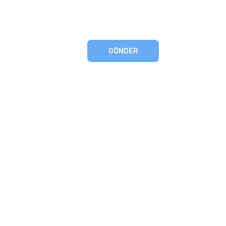
GÖNDER
eşmesi
artları
runması
mu