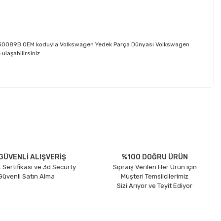
 03L130089B OEM koduyla Volkswagen Yedek Parça Dünyası Volkswagen
ulaşabilirsiniz.
etebilirsiniz.
GÜVENLİ ALIŞVERİŞ
%100 DOĞRU ÜRÜN
 Sertifikası ve 3d Securty
Sipraiş Verilen Her Ürün için
 Güvenli Satın Alma
Müşteri Temsilcilerimiz
Sizi Arıyor ve Teyit Ediyor