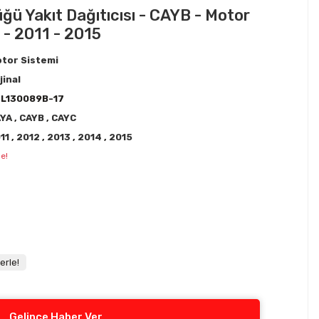
ğü Yakıt Dağıtıcısı - CAYB - Motor
 - 2011 - 2015
tor Sistemi
jinal
L130089B-17
AYA
,
CAYB
,
CAYC
11
,
2012
,
2013
,
2014
,
2015
e!
erle!
Gelince Haber Ver