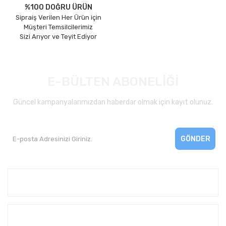
%100 DOĞRU ÜRÜN
Sipraiş Verilen Her Ürün için
Müşteri Temsilcilerimiz
Sizi Arıyor ve Teyit Ediyor
E-BÜLTEN ABONELİĞİ
Güncel kampanyalarımızdan haberdar olmak için kayıt olunuz.
GÖNDER
Kurumsal
Yardım