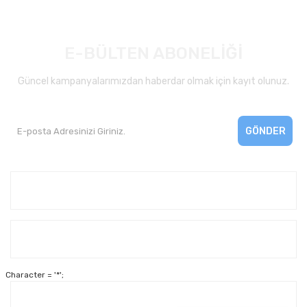
E-BÜLTEN ABONELİĞİ
Güncel kampanyalarımızdan haberdar olmak için kayıt olunuz.
GÖNDER
Kurumsal
Yardım
Character = '*';
Alışveriş