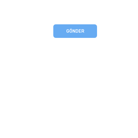
GÖNDER
eşmesi
artları
runması
mu