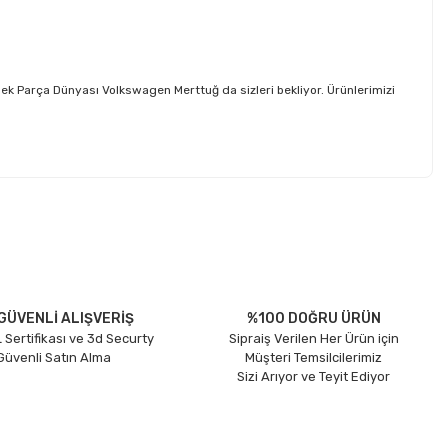
 Parça Dünyası Volkswagen Merttuğ da sizleri bekliyor. Ürünlerimizi
etebilirsiniz.
GÜVENLİ ALIŞVERİŞ
%100 DOĞRU ÜRÜN
 Sertifikası ve 3d Securty
Sipraiş Verilen Her Ürün için
 Güvenli Satın Alma
Müşteri Temsilcilerimiz
Sizi Arıyor ve Teyit Ediyor