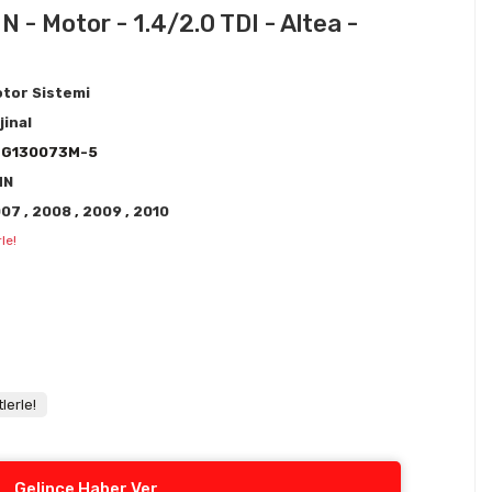
 - Motor - 1.4/2.0 TDI - Altea -
tor Sistemi
jinal
3G130073M-5
MN
007
,
2008
,
2009
,
2010
le!
lerle!
Gelince Haber Ver