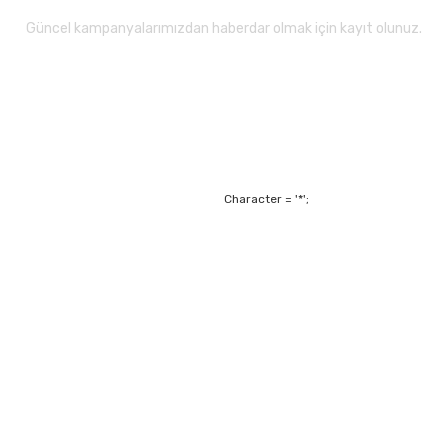
Güncel kampanyalarımızdan haberdar olmak için kayıt olunuz.
Gönder
Character = '*';
Alışveriş
Mesafeli Satış Sözl
m
Garanti ve Değişim Ş
Kişisel Verilerin Ko
Havale Bildirim For