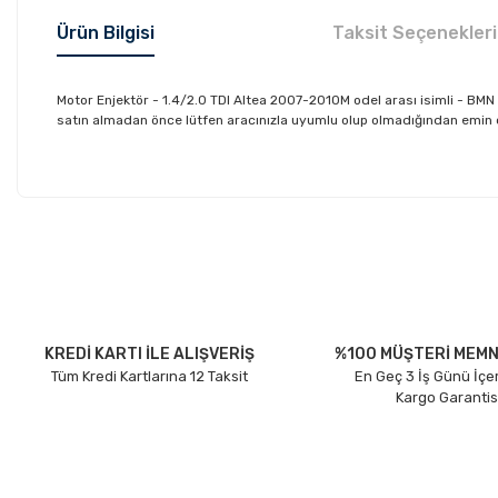
Ürün Bilgisi
Taksit Seçenekleri
Motor Enjektör - 1.4/2.0 TDI Altea 2007-2010M odel arası isimli - B
satın almadan önce lütfen aracınızla uyumlu olup olmadığından emin olu
Bu ürünün fiyat bilgisi, resim, ürün açıklamalarında ve diğer konu
Görüş ve önerileriniz için teşekkür ederiz.
Ürün resmi kalitesiz, bozuk veya görüntülenemiyor.
Ürün açıklamasında eksik bilgiler bulunuyor.
Ürün bilgilerinde hatalar bulunuyor.
KREDİ KARTI İLE ALIŞVERİŞ
%100 MÜŞTERİ MEMN
Tüm Kredi Kartlarına 12 Taksit
En Geç 3 İş Günü İçe
Ürün fiyatı diğer sitelerden daha pahalı.
Kargo Garantis
Bu ürüne benzer farklı alternatifler olmalı.