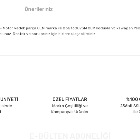
Önerileriniz
MN - Motor yedek parça OEM marka ile 03G130073M OEM koduyla Volkswagen Yedek
nuz. Destek ve sorularınız için bizlere ulaşabilirsiniz.
larda yetersiz gördüğünüz noktaları öneri formunu kullanarak tarafımıza il
Bu ürüne ilk yorumu siz yapın!
Yorum Yaz
UNİYETİ
ÖZEL FİYATLAR
%100 
risinde
Marka Çeşitliliği ve
256bit SSL
i
Kampanyalı Ürünler
ile
E-BÜLTEN ABONELİĞİ