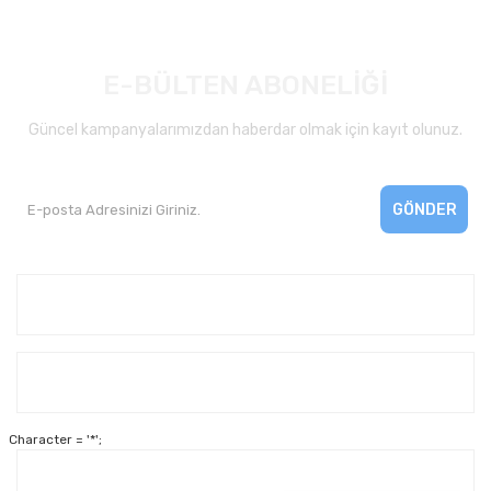
E-BÜLTEN ABONELİĞİ
Güncel kampanyalarımızdan haberdar olmak için kayıt olunuz.
GÖNDER
Kurumsal
Yardım
Character = '*';
Alışveriş