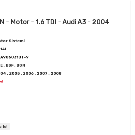
 - Motor - 1.6 TDI - Audi A3 - 2004
tor Sistemi
HAL
6A906031BT-9
SE
,
BSF
,
BGN
004
,
2005
,
2006
,
2007
,
2008
e!
rle!