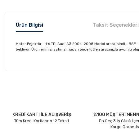
Ürün Bilgisi
Taksit Seçenekleri
Motor Enjektör - 1.6 TDI Audi A3 2004-2008 Model arası isimli - BS
bekliyor. Ürünlerimizi satın almadan önce lütfen aracınızla uyumlu olup
Bu ürünün fiyat bilgisi, resim, ürün açıklamalarında ve diğer konu
Görüş ve önerileriniz için teşekkür ederiz.
Ürün resmi kalitesiz, bozuk veya görüntülenemiyor.
Ürün açıklamasında eksik bilgiler bulunuyor.
Ürün bilgilerinde hatalar bulunuyor.
KREDİ KARTI İLE ALIŞVERİŞ
%100 MÜŞTERİ MEMN
Tüm Kredi Kartlarına 12 Taksit
En Geç 3 İş Günü İçe
Ürün fiyatı diğer sitelerden daha pahalı.
Kargo Garantis
Bu ürüne benzer farklı alternatifler olmalı.