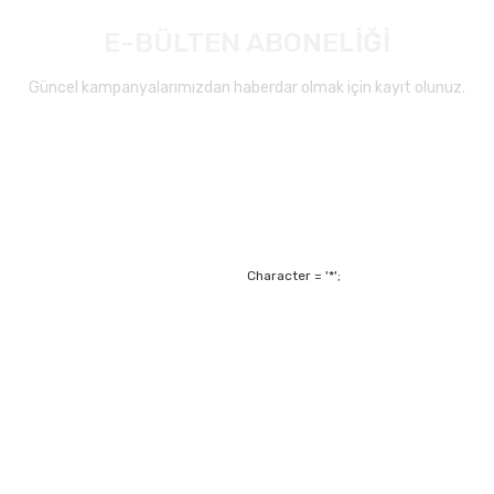
E-BÜLTEN ABONELİĞİ
Güncel kampanyalarımızdan haberdar olmak için kayıt olunuz.
Gönder
Character = '*';
Alışveriş
Mesafeli Satış Sözl
m
Garanti ve Değişim Ş
Kişisel Verilerin Ko
Havale Bildirim For