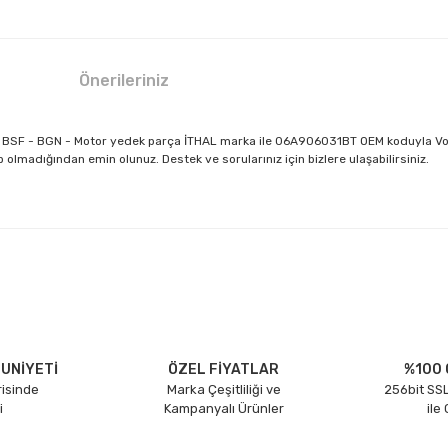
Önerileriniz
E - BSF - BGN - Motor yedek parça İTHAL marka ile 06A906031BT OEM koduyla V
 olmadığından emin olunuz. Destek ve sorularınız için bizlere ulaşabilirsiniz.
larda yetersiz gördüğünüz noktaları öneri formunu kullanarak tarafımıza il
Bu ürüne ilk yorumu siz yapın!
Yorum Yaz
UNİYETİ
ÖZEL FİYATLAR
%100 
risinde
Marka Çeşitliliği ve
256bit SSL
i
Kampanyalı Ürünler
ile