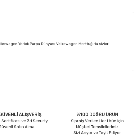
olkswagen Yedek Parça Dünyası Volkswagen Merttuğ da sizleri
etebilirsiniz.
GÜVENLİ ALIŞVERİŞ
%100 DOĞRU ÜRÜN
 Sertifikası ve 3d Securty
Sipraiş Verilen Her Ürün için
 Güvenli Satın Alma
Müşteri Temsilcilerimiz
Sizi Arıyor ve Teyit Ediyor