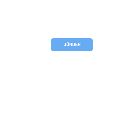
GÖNDER
eşmesi
artları
runması
mu