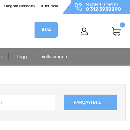
Müşteri Hizmetleri
Kargom Nerede?
Kurumsal
0 312 3950290
ARA
a
Togg
Volkswagen
PARÇAYI BUL