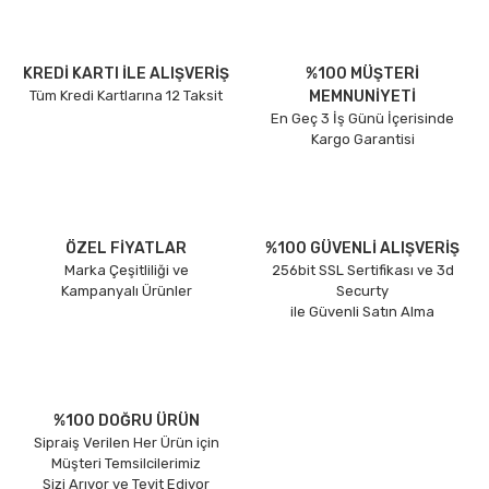
KREDİ KARTI İLE ALIŞVERİŞ
%100 MÜŞTERİ
Tüm Kredi Kartlarına 12 Taksit
MEMNUNİYETİ
En Geç 3 İş Günü İçerisinde
Kargo Garantisi
ÖZEL FİYATLAR
%100 GÜVENLİ ALIŞVERİŞ
Marka Çeşitliliği ve
256bit SSL Sertifikası ve 3d
Kampanyalı Ürünler
Securty
ile Güvenli Satın Alma
%100 DOĞRU ÜRÜN
Sipraiş Verilen Her Ürün için
Müşteri Temsilcilerimiz
Sizi Arıyor ve Teyit Ediyor