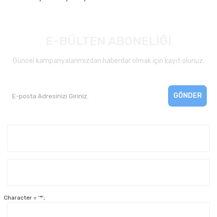
E-BÜLTEN ABONELİĞİ
Güncel kampanyalarımızdan haberdar olmak için kayıt olunuz.
GÖNDER
Kurumsal
Yardım
Character = '*';
Alışveriş