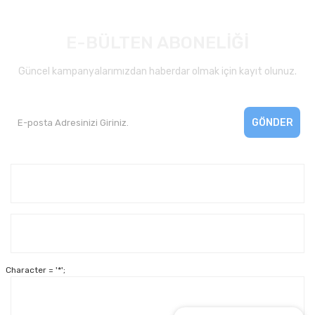
E-BÜLTEN ABONELİĞİ
Güncel kampanyalarımızdan haberdar olmak için kayıt olunuz.
GÖNDER
Kurumsal
Yardım
Character = '*';
Alışveriş