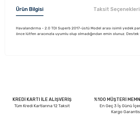
Ürün Bilgisi
Taksit Seçenekleri
Havalandırma - 2.0 TDI Superb 2017-üstü Model arası isimli yedek p
önce lütfen aracınızla uyumlu olup olmadığından emin olunuz. Destek ve 
Bu ürünün fiyat bilgisi, resim, ürün açıklamalarında ve diğer konu
Görüş ve önerileriniz için teşekkür ederiz.
Ürün resmi kalitesiz, bozuk veya görüntülenemiyor.
Ürün açıklamasında eksik bilgiler bulunuyor.
Ürün bilgilerinde hatalar bulunuyor.
KREDİ KARTI İLE ALIŞVERİŞ
%100 MÜŞTERİ MEMN
Tüm Kredi Kartlarına 12 Taksit
En Geç 3 İş Günü İçe
Ürün fiyatı diğer sitelerden daha pahalı.
Kargo Garantis
Bu ürüne benzer farklı alternatifler olmalı.