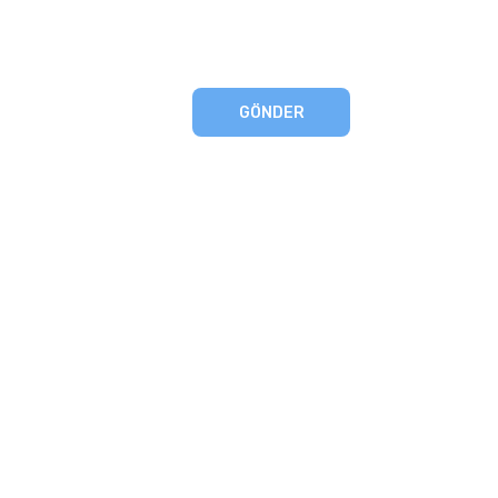
GÖNDER
eşmesi
artları
runması
mu