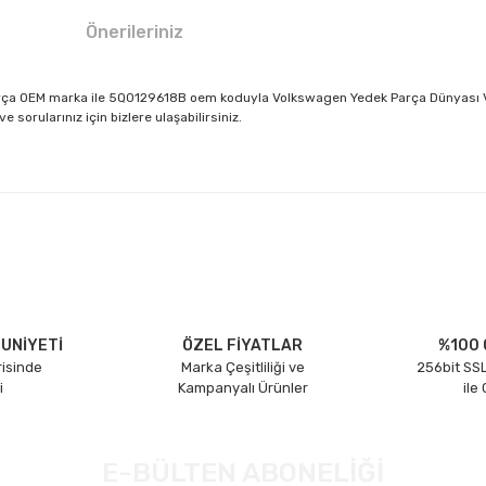
Önerileriniz
arça OEM marka ile 5Q0129618B oem koduyla Volkswagen Yedek Parça Dünyası Vo
sorularınız için bizlere ulaşabilirsiniz.
larda yetersiz gördüğünüz noktaları öneri formunu kullanarak tarafımıza il
Bu ürüne ilk yorumu siz yapın!
Yorum Yaz
UNİYETİ
ÖZEL FİYATLAR
%100 
risinde
Marka Çeşitliliği ve
256bit SSL
i
Kampanyalı Ürünler
ile
E-BÜLTEN ABONELİĞİ