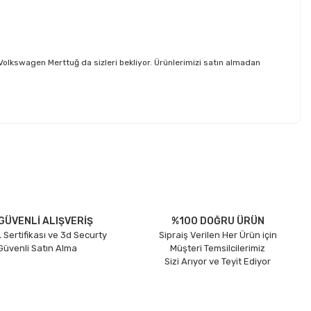
lkswagen Merttuğ da sizleri bekliyor. Ürünlerimizi satın almadan
etebilirsiniz.
GÜVENLİ ALIŞVERİŞ
%100 DOĞRU ÜRÜN
 Sertifikası ve 3d Securty
Sipraiş Verilen Her Ürün için
 Güvenli Satın Alma
Müşteri Temsilcilerimiz
Sizi Arıyor ve Teyit Ediyor