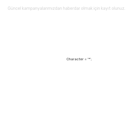
Güncel kampanyalarımızdan haberdar olmak için kayıt olunuz.
Gönder
Character = '*';
Alışveriş
Mesafeli Satış Sözl
m
Garanti ve Değişim Ş
Kişisel Verilerin Ko
Havale Bildirim For