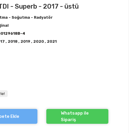
TDI - Superb - 2017 - üstü
ıtma - Soğutma - Radyatör
jinal
Q0129618B-4
017
,
2018
,
2019
,
2020
,
2021
!
le!
Whatsapp ile
pete Ekle
Sipariş