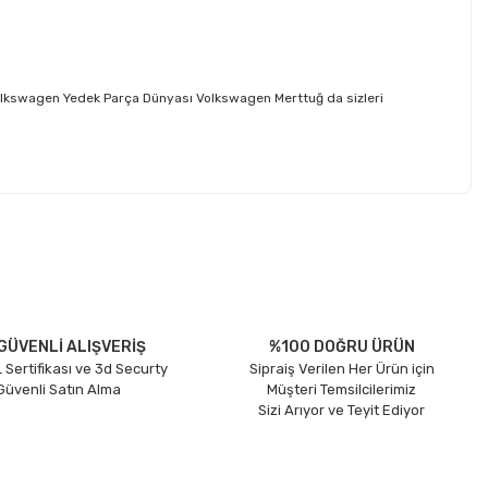
Volkswagen Yedek Parça Dünyası Volkswagen Merttuğ da sizleri
etebilirsiniz.
GÜVENLİ ALIŞVERİŞ
%100 DOĞRU ÜRÜN
 Sertifikası ve 3d Securty
Sipraiş Verilen Her Ürün için
 Güvenli Satın Alma
Müşteri Temsilcilerimiz
Sizi Arıyor ve Teyit Ediyor