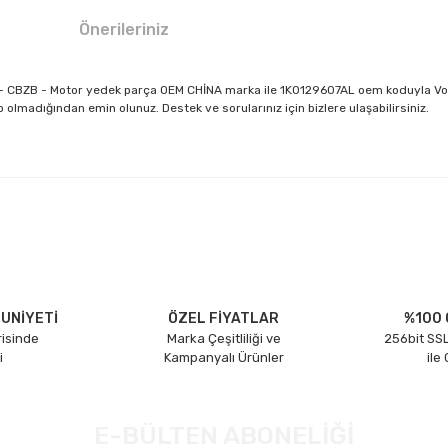
Önerileriniz
AXA - CBZB - Motor yedek parça OEM CHİNA marka ile 1K0129607AL oem koduyla 
 olmadığından emin olunuz. Destek ve sorularınız için bizlere ulaşabilirsiniz.
larda yetersiz gördüğünüz noktaları öneri formunu kullanarak tarafımıza il
Bu ürüne ilk yorumu siz yapın!
Yorum Yaz
UNİYETİ
ÖZEL FİYATLAR
%100 
risinde
Marka Çeşitliliği ve
256bit SSL
i
Kampanyalı Ürünler
ile
E-BÜLTEN ABONELİĞİ