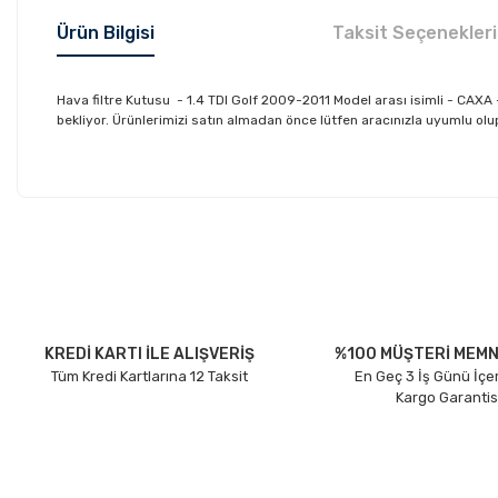
Ürün Bilgisi
Taksit Seçenekleri
Hava filtre Kutusu - 1.4 TDI Golf 2009-2011 Model arası isimli - C
bekliyor. Ürünlerimizi satın almadan önce lütfen aracınızla uyumlu olup
Bu ürünün fiyat bilgisi, resim, ürün açıklamalarında ve diğer konu
Görüş ve önerileriniz için teşekkür ederiz.
Ürün resmi kalitesiz, bozuk veya görüntülenemiyor.
Ürün açıklamasında eksik bilgiler bulunuyor.
Ürün bilgilerinde hatalar bulunuyor.
KREDİ KARTI İLE ALIŞVERİŞ
%100 MÜŞTERİ MEMN
Tüm Kredi Kartlarına 12 Taksit
En Geç 3 İş Günü İçe
Ürün fiyatı diğer sitelerden daha pahalı.
Kargo Garantis
Bu ürüne benzer farklı alternatifler olmalı.