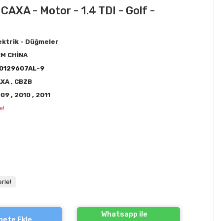
 CAXA - Motor - 1.4 TDI - Golf -
ektrik - Düğmeler
M CHİNA
0129607AL-9
AXA
,
CBZB
009
,
2010
,
2011
e!
rle!
Whatsapp ile
pete Ekle