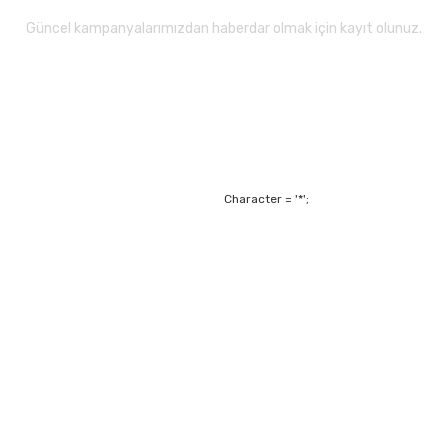
Güncel kampanyalarımızdan haberdar olmak için kayıt olunuz.
Gönder
Character = '*';
Alışveriş
Mesafeli Satış Sözl
m
Garanti ve Değişim Ş
Kişisel Verilerin Ko
Havale Bildirim For