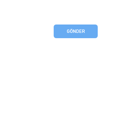
GÖNDER
eşmesi
artları
runması
mu