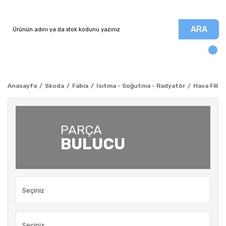
ARA
Anasayfa
Skoda
Fabia
Isıtma - Soğutma - Radyatör
Hava Filitr
PARÇA
BULUCU