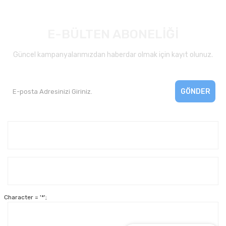
E-BÜLTEN ABONELİĞİ
Güncel kampanyalarımızdan haberdar olmak için kayıt olunuz.
GÖNDER
Kurumsal
Yardım
Character = '*';
Alışveriş