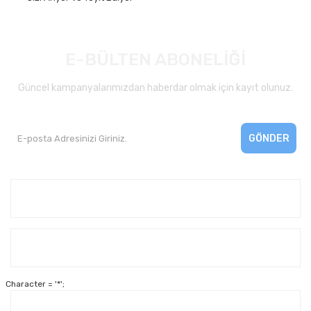
E-BÜLTEN ABONELİĞİ
Güncel kampanyalarımızdan haberdar olmak için kayıt olunuz.
GÖNDER
Kurumsal
Yardım
Character = '*';
Alışveriş