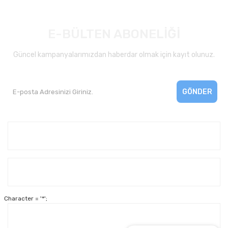
E-BÜLTEN ABONELİĞİ
Güncel kampanyalarımızdan haberdar olmak için kayıt olunuz.
GÖNDER
Kurumsal
Yardım
Character = '*';
Alışveriş