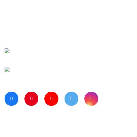
İletişim
Şifremi Unuttu
Siparişlerim
Kargo Takip
Banka Hesap Numaralarımız
Bize Ulaşın
Blog Sayfamız
Müşteri Hizmetleri:
0 312 3950290
Haritada Bizi Görmek için Tıklayınız
Bizi Takip Ediyor musunuz?