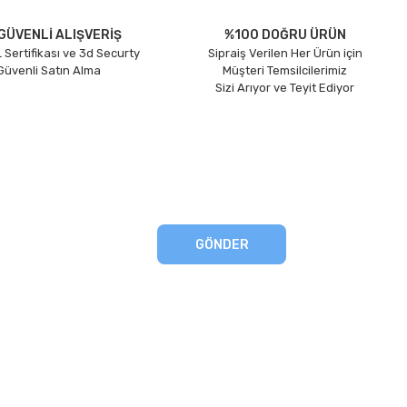
GÜVENLİ ALIŞVERİŞ
%100 DOĞRU ÜRÜN
 Sertifikası ve 3d Securty
Sipraiş Verilen Her Ürün için
 Güvenli Satın Alma
Müşteri Temsilcilerimiz
Sizi Arıyor ve Teyit Ediyor
GÖNDER
eşmesi