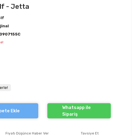
lf - Jetta
lf
jinal
0907155C
e!
erle!
Whatsapp ile
pete Ekle
Sipariş
Fiyatı Düşünce Haber Ver
Tavsiye Et