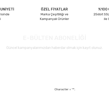
UNİYETİ
ÖZEL FİYATLAR
%100 
risinde
Marka Çeşitliliği ve
256bit SSL
i
Kampanyalı Ürünler
ile
E-BÜLTEN ABONELİĞİ
Güncel kampanyalarımızdan haberdar olmak için kayıt olunuz.
Gönder
Character = '*';
Alışveriş
Mesafeli Satış Sözl