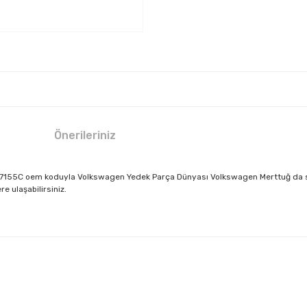
Önerileriniz
07155C oem koduyla Volkswagen Yedek Parça Dünyası Volkswagen Merttuğ da sizle
e ulaşabilirsiniz.
larda yetersiz gördüğünüz noktaları öneri formunu kullanarak tarafımıza il
Bu ürüne ilk yorumu siz yapın!
Yorum Yaz