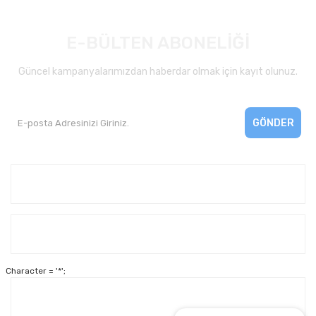
E-BÜLTEN ABONELİĞİ
Güncel kampanyalarımızdan haberdar olmak için kayıt olunuz.
GÖNDER
Kurumsal
Yardım
Character = '*';
Alışveriş