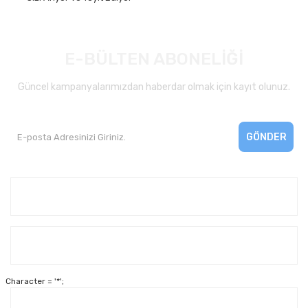
E-BÜLTEN ABONELİĞİ
Güncel kampanyalarımızdan haberdar olmak için kayıt olunuz.
GÖNDER
Kurumsal
Yardım
Character = '*';
Alışveriş