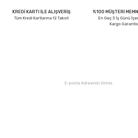
Ürün açıklamasında eksik bilgiler bulunuyor.
Ürün bilgilerinde hatalar bulunuyor.
KREDİ KARTI İLE ALIŞVERİŞ
%100 MÜŞTERİ MEMN
Tüm Kredi Kartlarına 12 Taksit
En Geç 3 İş Günü İçe
Ürün fiyatı diğer sitelerden daha pahalı.
Kargo Garantis
Bu ürüne benzer farklı alternatifler olmalı.
Kurumsal
Yardım
Hakkımızda
Yeni Üyelik