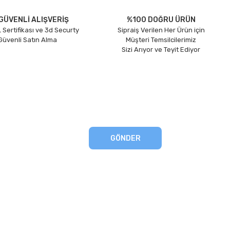
GÜVENLİ ALIŞVERİŞ
%100 DOĞRU ÜRÜN
 Sertifikası ve 3d Securty
Sipraiş Verilen Her Ürün için
 Güvenli Satın Alma
Müşteri Temsilcilerimiz
Sizi Arıyor ve Teyit Ediyor
GÖNDER
eşmesi