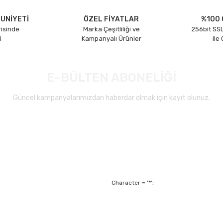
UNİYETİ
ÖZEL FİYATLAR
%100 
risinde
Marka Çeşitliliği ve
256bit SSL
i
Kampanyalı Ürünler
ile
E-BÜLTEN ABONELİĞİ
Güncel kampanyalarımızdan haberdar olmak için kayıt olunuz.
Gönder
Character = '*';
Alışveriş
Mesafeli Satış Sözl