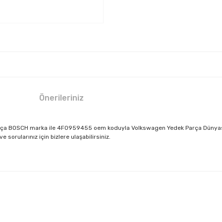
Önerileriniz
parça BOSCH marka ile 4F0959455 oem koduyla Volkswagen Yedek Parça Dünyası 
sorularınız için bizlere ulaşabilirsiniz.
larda yetersiz gördüğünüz noktaları öneri formunu kullanarak tarafımıza il
Bu ürüne ilk yorumu siz yapın!
Yorum Yaz