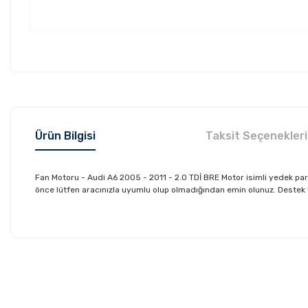
Ürün Bilgisi
Taksit Seçenekleri
Fan Motoru - Audi A6 2005 - 2011 - 2.0 TDİ BRE Motor isimli yedek 
önce lütfen aracınızla uyumlu olup olmadığından emin olunuz. Destek ve 
Bu ürünün fiyat bilgisi, resim, ürün açıklamalarında ve diğer konu
Görüş ve önerileriniz için teşekkür ederiz.
Ürün resmi kalitesiz, bozuk veya görüntülenemiyor.