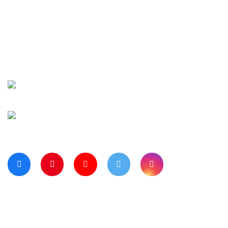
İletişim
Şifremi Unuttu
Siparişlerim
Kargo Takip
Banka Hesap Numaralarımız
Bize Ulaşın
Blog Sayfamız
Müşteri Hizmetleri:
0 312 3950290
Haritada Bizi Görmek için Tıklayınız
Bizi Takip Ediyor musunuz?