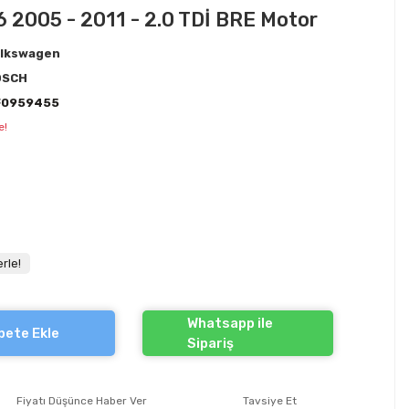
6 2005 - 2011 - 2.0 TDİ BRE Motor
lkswagen
OSCH
F0959455
e!
rle!
Whatsapp ile
pete Ekle
Sipariş
Fiyatı Düşünce Haber Ver
Tavsiye Et