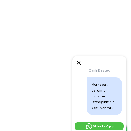
artları
runması
mu
Canlı Destek
Merhaba , 
yardımcı 
olmamızı 
istediğiniz bir 
konu var mı ?
Canlı Destek İçin Tıkla:
WhatsApp