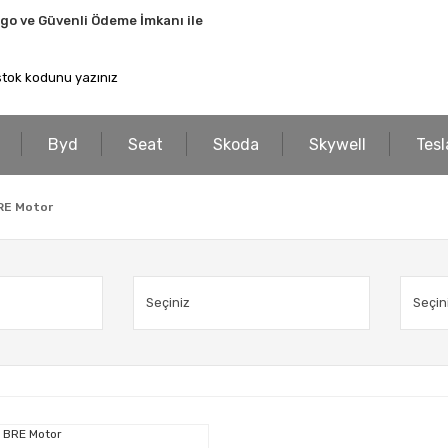
rgo ve Güvenli Ödeme İmkanı ile
Byd
Seat
Skoda
Skywell
Tesl
BRE Motor