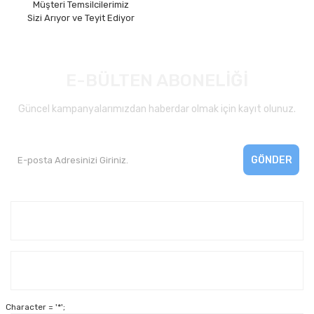
Müşteri Temsilcilerimiz
Sizi Arıyor ve Teyit Ediyor
E-BÜLTEN ABONELİĞİ
Güncel kampanyalarımızdan haberdar olmak için kayıt olunuz.
GÖNDER
Kurumsal
Yardım
Character = '*';