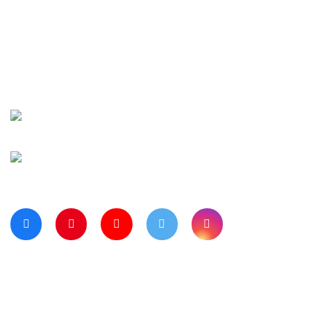
İletişim
Şifremi Unuttu
Siparişlerim
Kargo Takip
Banka Hesap Numaralarımız
Bize Ulaşın
Blog Sayfamız
Müşteri Hizmetleri:
0 312 3950290
Haritada Bizi Görmek için Tıklayınız
Bizi Takip Ediyor musunuz?