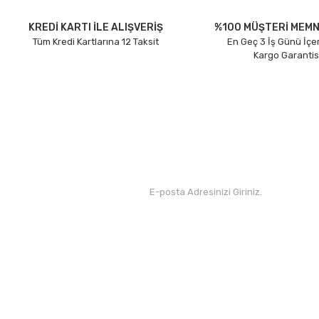
Ürün açıklamasında eksik bilgiler bulunuyor.
Ürün bilgilerinde hatalar bulunuyor.
KREDİ KARTI İLE ALIŞVERİŞ
%100 MÜŞTERİ MEMN
Tüm Kredi Kartlarına 12 Taksit
En Geç 3 İş Günü İçe
Ürün fiyatı diğer sitelerden daha pahalı.
Kargo Garantis
Bu ürüne benzer farklı alternatifler olmalı.
Kurumsal
Yardım
Hakkımızda
Yeni Üyelik