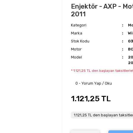
Enjektör - AXP - Mot
2011
Kategori
Mo
Marka
Wi
Stok Kodu
0
Motor
B
Model
2
2
* 1.121,25 TL den başlayan taksitlerle
0 - Yorum Yap / Oku
1.121,25 TL
1.121,25 TL den başlayan taksitler