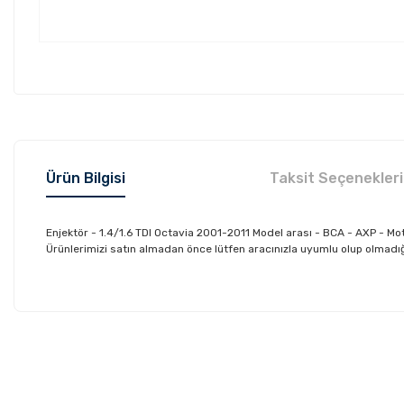
Ürün Bilgisi
Taksit Seçenekleri
Enjektör - 1.4/1.6 TDI Octavia 2001-2011 Model arası - BCA - AXP - 
Ürünlerimizi satın almadan önce lütfen aracınızla uyumlu olup olmadığın
Bu ürünün fiyat bilgisi, resim, ürün açıklamalarında ve diğer konu
Görüş ve önerileriniz için teşekkür ederiz.
Ürün resmi kalitesiz, bozuk veya görüntülenemiyor.