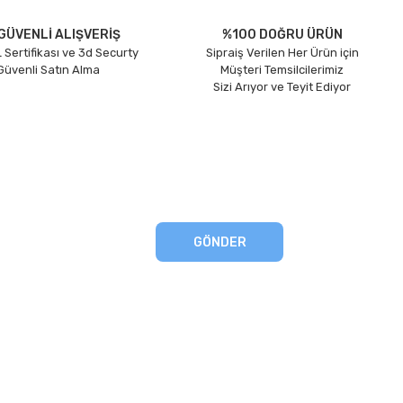
GÜVENLİ ALIŞVERİŞ
%100 DOĞRU ÜRÜN
 Sertifikası ve 3d Securty
Sipraiş Verilen Her Ürün için
 Güvenli Satın Alma
Müşteri Temsilcilerimiz
Sizi Arıyor ve Teyit Ediyor
GÖNDER
eşmesi