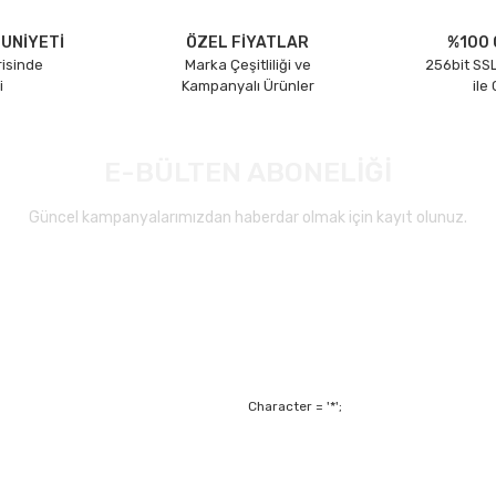
UNİYETİ
ÖZEL FİYATLAR
%100 
risinde
Marka Çeşitliliği ve
256bit SSL
i
Kampanyalı Ürünler
ile
E-BÜLTEN ABONELİĞİ
Güncel kampanyalarımızdan haberdar olmak için kayıt olunuz.
Gönder
Character = '*';
Alışveriş
Mesafeli Satış Sözl