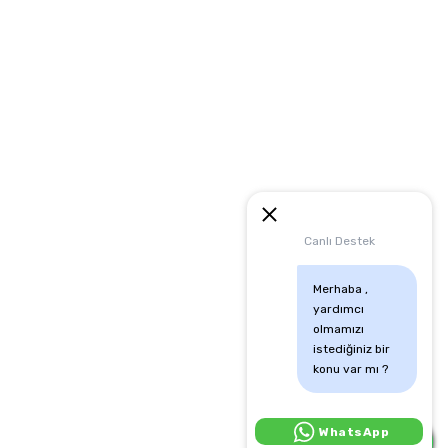
artları
runması
mu
Canlı Destek
Merhaba , 
yardımcı 
olmamızı 
istediğiniz bir 
konu var mı ?
Canlı Destek İçin Tıkla:
WhatsApp