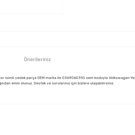
Önerileriniz
Motor isimli yedek parça OEM marka ile 036906031G oem koduyla Volkswagen Yed
dan emin olunuz. Destek ve sorularınız için bizlere ulaşabilirsiniz.
larda yetersiz gördüğünüz noktaları öneri formunu kullanarak tarafımıza il
Bu ürüne ilk yorumu siz yapın!
Yorum Yaz