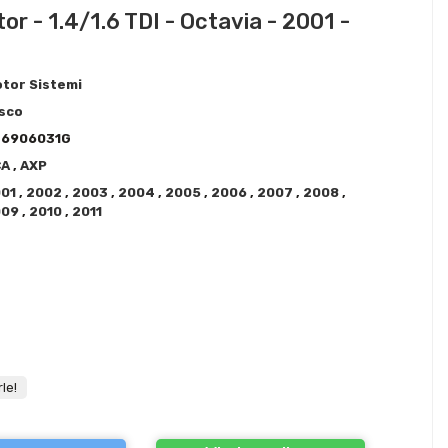
or - 1.4/1.6 TDI - Octavia - 2001 -
tor Sistemi
sco
36906031G
CA
,
AXP
001
,
2002
,
2003
,
2004
,
2005
,
2006
,
2007
,
2008
,
009
,
2010
,
2011
!
le!