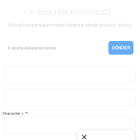
E-BÜLTEN ABONELİĞİ
Güncel kampanyalarımızdan haberdar olmak için kayıt olunuz.
GÖNDER
Kurumsal
Yardım
Character = '*';
Alışveriş