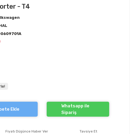
porter - T4
lkswagen
HAL
D0609701A
!
le!
Whatsapp ile
pete Ekle
Sipariş
Fiyatı Düşünce Haber Ver
Tavsiye Et