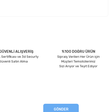
etebilirsiniz.
GÜVENLİ ALIŞVERİŞ
%100 DOĞRU ÜRÜN
 Sertifikası ve 3d Securty
Sipraiş Verilen Her Ürün için
 Güvenli Satın Alma
Müşteri Temsilcilerimiz
Sizi Arıyor ve Teyit Ediyor
GÖNDER