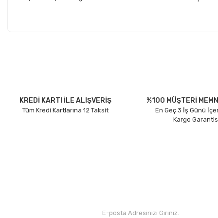
Bu ürünün fiyat bilgisi, resim, ürün açıklamalarında ve diğer konu
Görüş ve önerileriniz için teşekkür ederiz.
Ürün resmi kalitesiz, bozuk veya görüntülenemiyor.
Ürün açıklamasında eksik bilgiler bulunuyor.
Ürün bilgilerinde hatalar bulunuyor.
KREDİ KARTI İLE ALIŞVERİŞ
%100 MÜŞTERİ MEMN
Tüm Kredi Kartlarına 12 Taksit
En Geç 3 İş Günü İçe
Ürün fiyatı diğer sitelerden daha pahalı.
Kargo Garantis
Bu ürüne benzer farklı alternatifler olmalı.