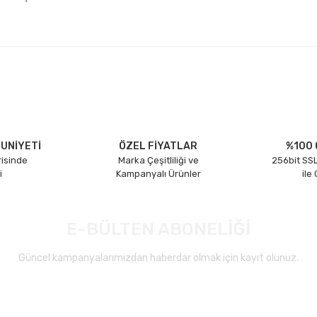
larda yetersiz gördüğünüz noktaları öneri formunu kullanarak tarafımıza il
Bu ürüne ilk yorumu siz yapın!
Yorum Yaz
UNİYETİ
ÖZEL FİYATLAR
%100 
risinde
Marka Çeşitliliği ve
256bit SSL
i
Kampanyalı Ürünler
ile
E-BÜLTEN ABONELİĞİ
Güncel kampanyalarımızdan haberdar olmak için kayıt olunuz.
Gönder