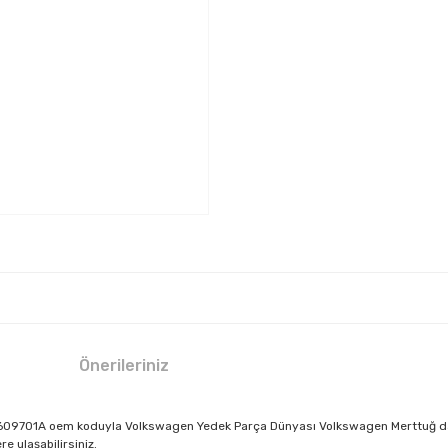
Önerileriniz
7D0609701A oem koduyla Volkswagen Yedek Parça Dünyası Volkswagen Merttuğ da si
e ulaşabilirsiniz.