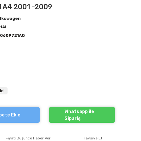
udi A4 2001 -2009
lkswagen
HAL
E0609721AQ
le!
Whatsapp ile
pete Ekle
Sipariş
Fiyatı Düşünce Haber Ver
Tavsiye Et