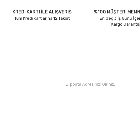
Ürün açıklamasında eksik bilgiler bulunuyor.
Ürün bilgilerinde hatalar bulunuyor.
KREDİ KARTI İLE ALIŞVERİŞ
%100 MÜŞTERİ MEMN
Tüm Kredi Kartlarına 12 Taksit
En Geç 3 İş Günü İçe
Ürün fiyatı diğer sitelerden daha pahalı.
Kargo Garantis
Bu ürüne benzer farklı alternatifler olmalı.
Kurumsal
Yardım
Hakkımızda
Yeni Üyelik