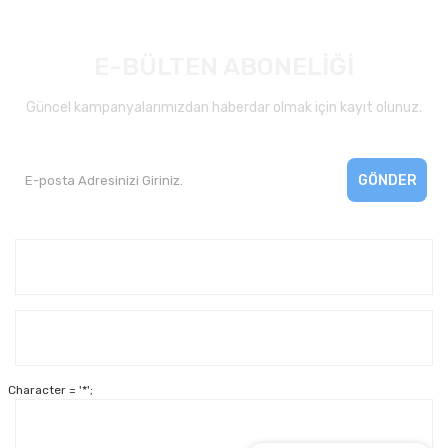
E-BÜLTEN ABONELİĞİ
Güncel kampanyalarımızdan haberdar olmak için kayıt olunuz.
GÖNDER
Kurumsal
Yardım
Character = '*';
Alışveriş