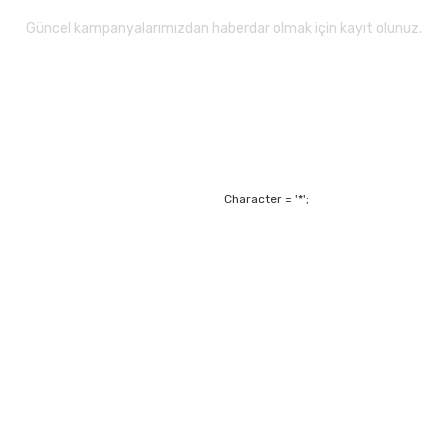
Güncel kampanyalarımızdan haberdar olmak için kayıt olunuz.
Gönder
Character = '*';
Alışveriş
Mesafeli Satış Sözl
m
Garanti ve Değişim Ş
Kişisel Verilerin Ko
Havale Bildirim For