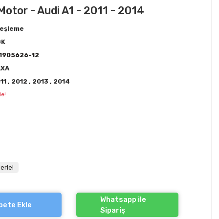
Motor - Audi A1 - 2011 - 2014
eşleme
GK
1905626-12
AXA
11
,
2012
,
2013
,
2014
le!
erle!
Whatsapp ile
pete Ekle
Sipariş