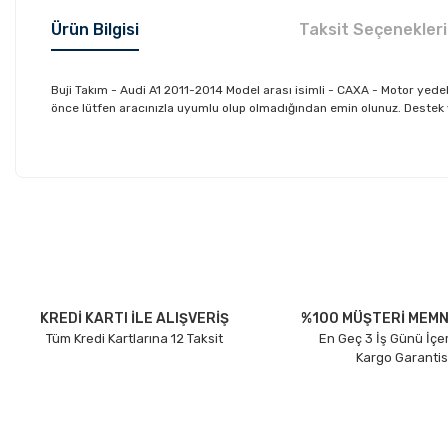
Ürün Bilgisi
Taksit Seçenekleri
Buji Takım - Audi A1 2011-2014 Model arası isimli - CAXA - Motor ye
önce lütfen aracınızla uyumlu olup olmadığından emin olunuz. Destek ve 
Bu ürünün fiyat bilgisi, resim, ürün açıklamalarında ve diğer konu
Görüş ve önerileriniz için teşekkür ederiz.
Ürün resmi kalitesiz, bozuk veya görüntülenemiyor.
Ürün açıklamasında eksik bilgiler bulunuyor.
Ürün bilgilerinde hatalar bulunuyor.
KREDİ KARTI İLE ALIŞVERİŞ
%100 MÜŞTERİ MEMN
Tüm Kredi Kartlarına 12 Taksit
En Geç 3 İş Günü İçe
Ürün fiyatı diğer sitelerden daha pahalı.
Kargo Garantis
Bu ürüne benzer farklı alternatifler olmalı.