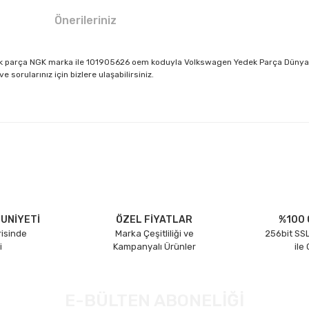
Önerileriniz
dek parça NGK marka ile 101905626 oem koduyla Volkswagen Yedek Parça Dünyası
sorularınız için bizlere ulaşabilirsiniz.
larda yetersiz gördüğünüz noktaları öneri formunu kullanarak tarafımıza il
Bu ürüne ilk yorumu siz yapın!
Yorum Yaz
UNİYETİ
ÖZEL FİYATLAR
%100 
risinde
Marka Çeşitliliği ve
256bit SSL
i
Kampanyalı Ürünler
ile
E-BÜLTEN ABONELİĞİ