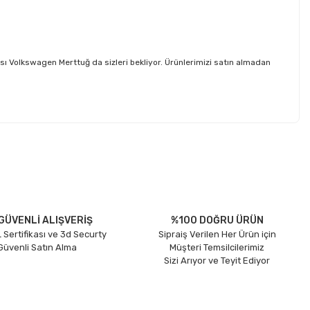
 Volkswagen Merttuğ da sizleri bekliyor. Ürünlerimizi satın almadan
etebilirsiniz.
GÜVENLİ ALIŞVERİŞ
%100 DOĞRU ÜRÜN
 Sertifikası ve 3d Securty
Sipraiş Verilen Her Ürün için
 Güvenli Satın Alma
Müşteri Temsilcilerimiz
Sizi Arıyor ve Teyit Ediyor