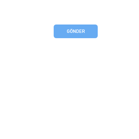
GÖNDER
eşmesi
artları
runması
mu