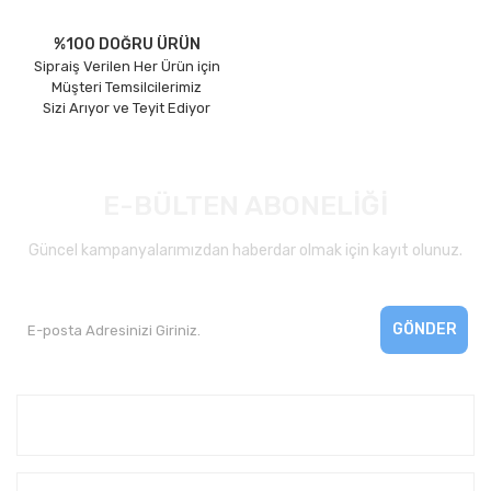
%100 DOĞRU ÜRÜN
Sipraiş Verilen Her Ürün için
Müşteri Temsilcilerimiz
Sizi Arıyor ve Teyit Ediyor
E-BÜLTEN ABONELİĞİ
Güncel kampanyalarımızdan haberdar olmak için kayıt olunuz.
GÖNDER
Kurumsal