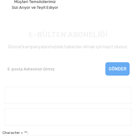
Müşteri Temsilcilerimiz
Sizi Arıyor ve Teyit Ediyor
E-BÜLTEN ABONELİĞİ
Güncel kampanyalarımızdan haberdar olmak için kayıt olunuz.
GÖNDER
Kurumsal
Yardım
Character = '*';